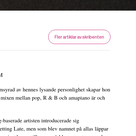
Fler artiklar av skribenten
M
msyrad av hennes lysande personlighet skapar hon
 mixen mellan pop, R & B och amapiano är och
baserade artisten introducerade sig
Getting Late, men som blev namnet på allas läppar