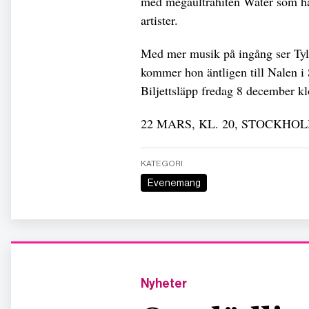
med megaultrahiten Water som har
artister.
Med mer musik på ingång ser Tyla
kommer hon äntligen till Nalen i 
Biljettsläpp fredag 8 december 
22 MARS, KL. 20, STOCKHO
KATEGORI
Evenemang
Nyheter