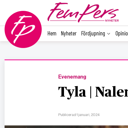
main
content
Hem
Nyheter
Fördjupning
Opini
Evenemang
Tyla | Nale
Publicerad 1 januari, 2024