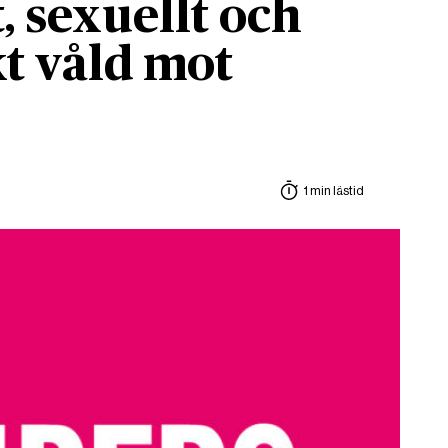
, sexuellt och
t våld mot
1 min lästid