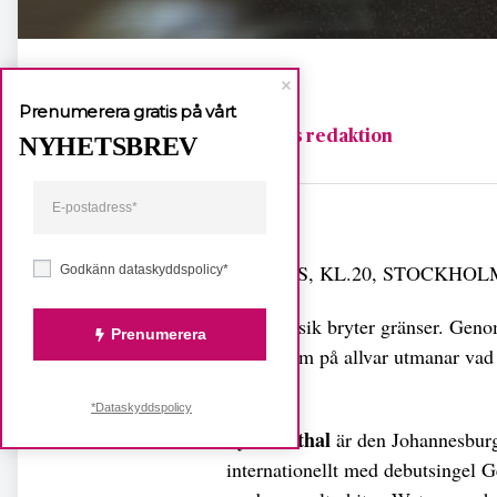
Prenumerera gratis på vårt
Fempers redaktion
NYHETSBREV
Dela
22 MARS, KL.20, STOCKHOL
Godkänn dataskyddspolicy*
Tylas musik bryter gränser. Geno
Prenumerera
musik som på allvar utmanar vad
kan vara.
*Dataskyddspolicy
Tyla Seethal
är den Johannesburg-
internationellt med debutsingel 