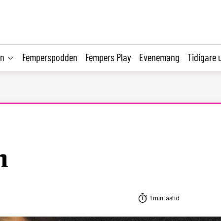
on
Femperspodden
Fempers Play
Evenemang
Tidigare 
n
1 min lästid