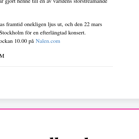
 gjort henne till en av världens storstreamande
s framtid onekligen ljus ut, och den 22 mars
Stockholm för en efterlängtad konsert.
klockan 10.00 på
Nalen.com
LM