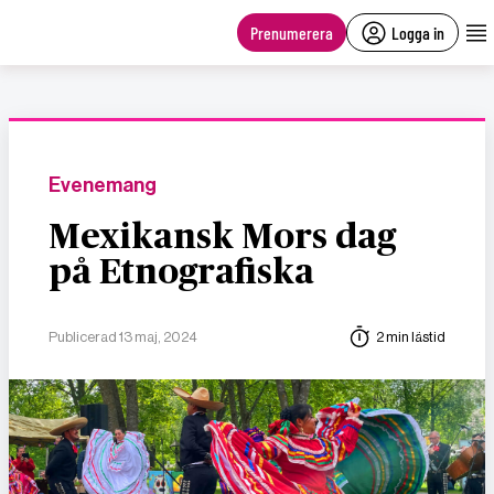
main
content
Prenumerera
Logga in
Evenemang
Mexikansk Mors dag
på Etnografiska
Publicerad 13 maj, 2024
2 min lästid