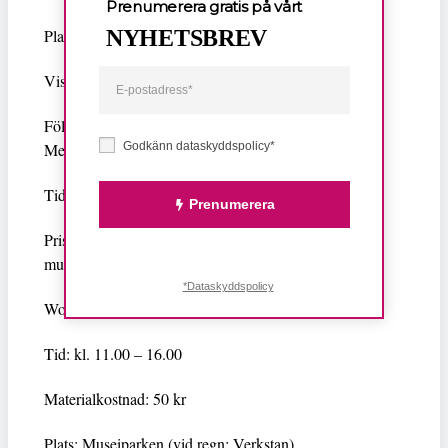
Prenumerera gratis på vårt
NYHETSBREV
Plats: Museiparken (vid regn: Hörsalen)
Visning: ¡Viva México!
Följ med på en familjevisning i utställningen Viva
Mexico!
Godkänn dataskyddspolicy*
Tid: kl. 12.00 – 12.30 och kl. 16.00 – 16.30
Prenumerera
Pris: 0 kr. Observera att årskort eller entrébiljett till
museet krävs.
*Dataskyddspolicy
Workshop: Mexikanska garntavlor
Tid: kl. 11.00 – 16.00
Materialkostnad: 50 kr
Plats: Museiparken (vid regn: Verkstan)