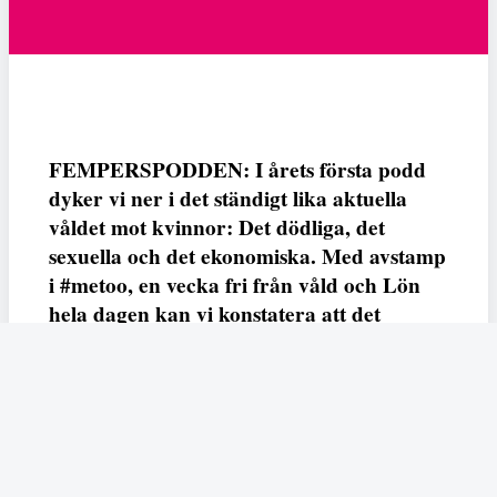
FEMPERSPODDEN: I årets första podd
dyker vi ner i det ständigt lika aktuella
våldet mot kvinnor: Det dödliga, det
sexuella och det ekonomiska. Med avstamp
i #metoo, en vecka fri från våld och Lön
hela dagen kan vi konstatera att det
varken saknas kunskap, data eller behov.
Vi efterlyser våldsprevention, ursäkter och
löneutjämnande åtgärder från såväl fack,
arbetsgivare och beslutsfattare.
Fempers