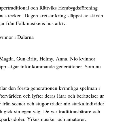
upertraditional och Rättviks Hembygdsförening
rnas tecken. Dagen kretsar kring släppet av skivan
gar från Folkmusikens hus arkiv.
kvinnor i Dalarna
, Magda, Gun-Britt, Helmy, Anna. Nio kvinnor
upp stigar inför kommande generationer. Som nu
lar den första generationen kvinnliga spelmän i
ervärlden och lyfter deras låtar och berättelser ur
 från scener och stugor träder nio starka individer
 gick sin egen väg. De var traditionsbärare och
kparksidoler. Yrkesmusiker och amatörer.