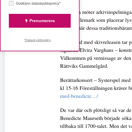
Godkänn dataskyddspolicy*
På skivan möter arkivinspelningar
Lena Willemark som placerar lyss
Prenumerera
har låtit när dessa traditionsbär
*Dataskyddspolicy
I samband med skivreleasen tar p
signerad Elvira Varghans – konstn
Välkommen på vernissage av den t
Rättviks Gammelgård.
Berättarkonsert – Systerspel me
kl 15-16 Föreställningen kräver bi
med-benedicte…/
De var där och plötsligt så var d
Benedicte Maurseth började söka
tillbaka till 1700-talet. Men det