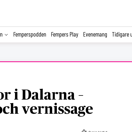
on
Femperspodden
Fempers Play
Evenemang
Tidigare 
r i Dalarna –
och vernissage