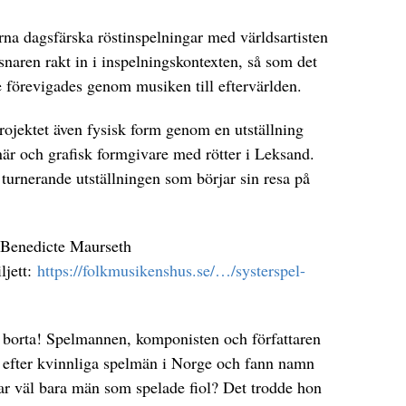
na dagsfärska röstinspelningar med världsartisten
naren rakt in i inspelningskontexten, så som det
are förevigades genom musiken till eftervärlden.
rojektet även fysisk form genom en utställning
är och grafisk formgivare med rötter i Leksand.
urnerande utställningen som börjar sin resa på
d Benedicte Maurseth
ljett:
https://folkmusikenshus.se/…/systerspel-
e borta! Spelmannen, komponisten och författaren
 efter kvinnliga spelmän i Norge och fann namn
 var väl bara män som spelade fiol? Det trodde hon