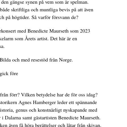
it den gängse synen på vem som är spelman.
åde skriftliga och muntliga bevis på att även
och på högtider. Så varför försvann de?
arkonsert med Benedicte Maurseth som 2023
kelarm som Årets artist. Det här är en
ssa.
 Bilda och med resestöd från Norge.
gick före
rån förr? Vilken betydelse har de för oss idag?
Historikern Agnes Hamberger leder ett spännande
istoria, genus och konstnärligt nyskapande med
i Dalarna samt gästartisten Benedicte Maurseth.
en även få höra berättelser och låtar från skivan.