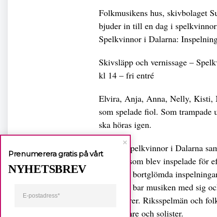
Folkmusikens hus, skivbolaget S
bjuder in till en dag i spelkvinno
Spelkvinnor i Dalarna: Inspelnin
Skivsläpp och vernissage – Spel
kl 14 – fri entré
Elvira, Anja, Anna, Nelly, Kisti
som spelade fiol. Som trampade 
ska höras igen.
Skivan Spelkvinnor i Dalarna sam
Prenumerera gratis på vårt
Dalarna som blev inspelade för eft
NYHETSBREV
arkivet. I bortglömda inspelningar
fram. De bar musiken med sig och
innovatörer. Riksspelmän och fol
Samspelare och solister.