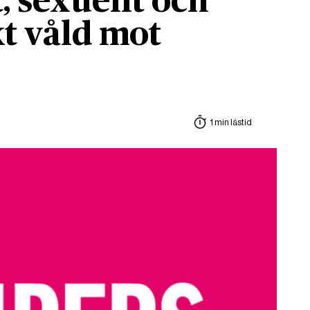
, sexuellt och
t våld mot
1 min lästid