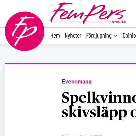
main
content
Hem
Nyheter
Fördjupning
Opini
Evenemang
Spelkvinno
skivsläpp 