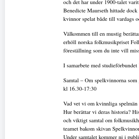
och det har under 1900-talet var
Benedicte Maurseth hittade dock b
kvinnor spelat både till vardags 
Välkommen till en mustig berätt
erhöll norska folkmusikpriset Fol
föreställning som du inte vill mi
I samarbete med studieförbundet
Samtal – Om spelkvinnorna som 
kl 16.30-17:30
Vad vet vi om kvinnliga spelmän f
Hur berättar vi deras historia? 
och viktigt samtal om folkmusikh
teamet bakom skivan Spelkvinnor 
Under samtalet kommer ni i publik