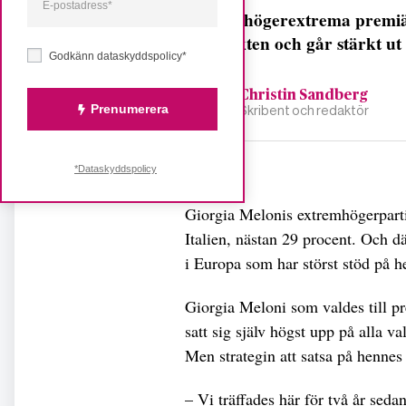
Italiens högerextrema premiä
vid makten och går stärkt ut
Godkänn dataskyddspolicy*
Christin Sandberg
Prenumerera
Skribent och redaktör
Dela
*Dataskyddspolicy
Giorgia Melonis extremhögerparti I
Italien, nästan 29 procent. Och d
i Europa som har störst stöd på
Giorgia Meloni som valdes till p
satt sig själv högst upp på alla v
Men strategin att satsa på hennes
– Vi träffades här för två år sed