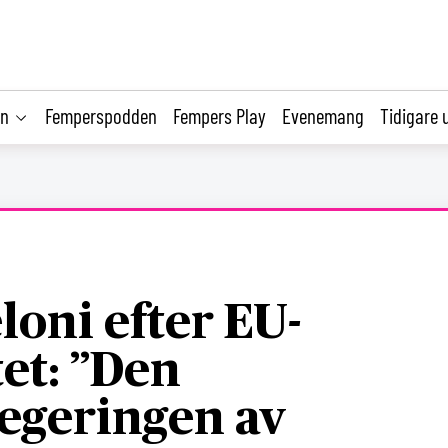
on
Femperspodden
Fempers Play
Evenemang
Tidigare 
loni efter EU-
tet: ”Den
regeringen av