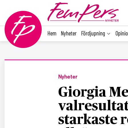
main
content
Hem
Nyheter
Fördjupning
Opini
Nyheter
Giorgia Me
valresulta
starkaste 