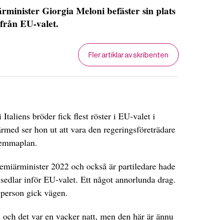
rminister Giorgia Meloni befäster sin plats
 från EU-valet.
Fler artiklar av skribenten
taliens bröder fick flest röster i EU-valet i
ärmed ser hon ut att vara den regeringsföreträdare
 hemmaplan.
remiärminister 2022 och också är partiledare hade
alsedlar inför EU-valet. Ett något annorlunda drag.
 person gick vägen.
an och det var en vacker natt, men den här är ännu