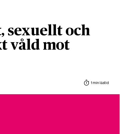
, sexuellt och
t våld mot
1 min lästid