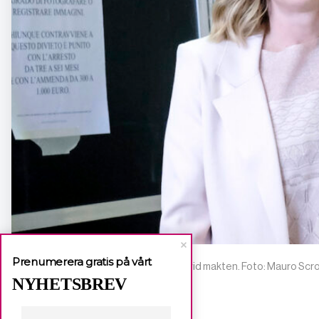
Prenumerera gratis på vårt
Giorgia Melone stärker sin position vid makten. Foto: Mauro S
NYHETSBREV