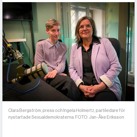
Clara Bergström, press och Ingela Holmertz, partiledare för
nystartade Sexualdemokraterna. FOTO: Jan-Åke Eriksson