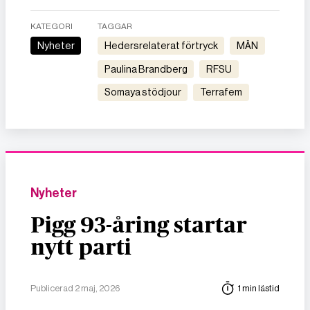
KATEGORI
TAGGAR
Nyheter
hedersrelaterat förtryck
MÄN
Paulina Brandberg
RFSU
Somaya stödjour
Terrafem
Nyheter
Pigg 93-åring startar
nytt parti
Publicerad 2 maj, 2026
1 min lästid