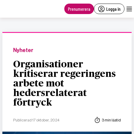
main
content
Prenumerera
Logga in
Nyheter
Organisationer
kritiserar regeringens
arbete mot
hedersrelaterat
förtryck
Publicerad 17 oktober, 2024
3 min lästid