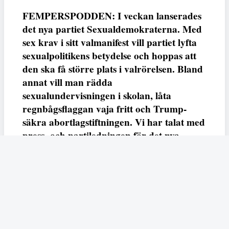
FEMPERSPODDEN: I veckan lanserades
det nya partiet Sexualdemokraterna. Med
sex krav i sitt valmanifest vill partiet lyfta
sexualpolitikens betydelse och hoppas att
den ska få större plats i valrörelsen. Bland
annat vill man rädda
sexualundervisningen i skolan, låta
regnbågsflaggan vaja fritt och Trump-
säkra abortlagstiftningen. Vi har talat med
press- och partiledningen för det nya
partiet och kan konstatera att det finns
mycket att göra på området
Anna-Klara Bratt
Redaktör
Dela