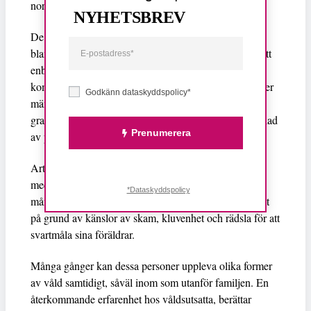
normer för kön och sexualitet.
NYHETSBREV
De fem organisationerna bakom debattartikeln skriver
bland annat: ”Hedersrelaterat våld beskrivs ofta som ett
enbart invandrat problem, vilket osynliggör
komplexiteten i frågan och misstänkliggör stora grupper
Godkänn dataskyddspolicy*
människor med invandrarbakgrund. Vi ser i allt högre
grad hur hedersförtryck blir ett slagträ i en debatt präglad
Prenumerera
av polarisering och rasism.”
Artikelförfattarna nämner egna erfarenheter av möten
med våldsutsatta kvinnor och ungdomar och hur svårt
*Dataskyddspolicy
många upplever att det är att öppet tala om sin utsatthet
på grund av känslor av skam, kluvenhet och rädsla för att
svartmåla sina föräldrar.
Många gånger kan dessa personer uppleva olika former
av våld samtidigt, såväl inom som utanför familjen. En
återkommande erfarenhet hos våldsutsatta, berättar