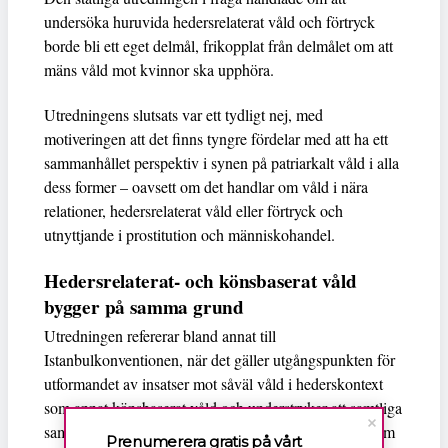
undersöka huruvida hedersrelaterat våld och förtryck
borde bli ett eget delmål, frikopplat från delmålet om att
mäns våld mot kvinnor ska upphöra.
Utredningens slutsats var ett tydligt nej, med
motiveringen att det finns tyngre fördelar med att ha ett
sammanhållet perspektiv i synen på patriarkalt våld i alla
dess former – oavsett om det handlar om våld i nära
relationer, hedersrelaterat våld eller förtryck och
utnyttjande i prostitution och människohandel.
Hedersrelaterat- och könsbaserat våld
bygger på samma grund
Utredningen refererar bland annat till
Istanbulkonventionen, när det gäller utgångspunkten för
utformandet av insatser mot såväl våld i hederskontext
som annat könsbaserat våld och understryker att samtliga
samtliga fall alltid handlar om maktförhållanden och om
Prenumerera gratis på vårt