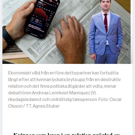
Ekonomiskt våld från en före detta partner kan fortsätta
långt efter att kvinnan lyckats bryta upp från en destruktiv
relation och det finns politiska åtgärder att vidta, menar
debattören Andreas Lennkvist Manriquez (V),
riksdagsledamot och civilrättslig talesperson. Foto: Oscar
Olsson / TT, Agnes Stuber
Kvinnor som lever i en relation präglad av