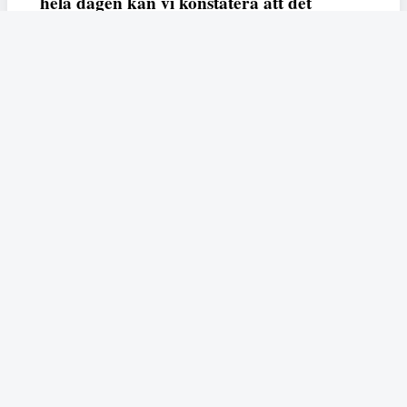
hela dagen kan vi konstatera att det
varken saknas kunskap, data eller behov.
Vi efterlyser våldsprevention, ursäkter och
löneutjämnande åtgärder från såväl fack,
arbetsgivare och beslutsfattare.
Fempers
Fempers evenemang
Dela