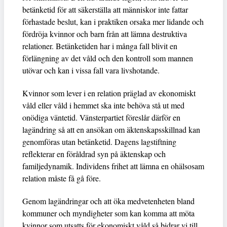
betänketid för att säkerställa att människor inte fattar
förhastade beslut, kan i praktiken orsaka mer lidande och
fördröja kvinnor och barn från att lämna destruktiva
relationer. Betänketiden har i många fall blivit en
förlängning av det våld och den kontroll som mannen
utövar och kan i vissa fall vara livshotande.
Kvinnor som lever i en relation präglad av ekonomiskt
våld eller våld i hemmet ska inte behöva stå ut med
onödiga väntetid. Vänsterpartiet föreslår därför en
lagändring så att en ansökan om äktenskapsskillnad kan
genomföras utan betänketid. Dagens lagstiftning
reflekterar en föråldrad syn på äktenskap och
familjedynamik. Individens frihet att lämna en ohälsosam
relation måste få gå före.
Genom lagändringar och att öka medvetenheten bland
kommuner och myndigheter som kan komma att möta
kvinnor som utsatts för ekonomiskt våld så bidrar vi till