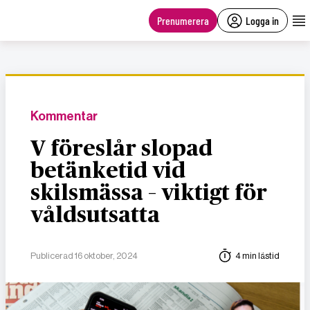
main
content
Prenumerera
Logga in
Kommentar
V föreslår slopad
betänketid vid
skilsmässa – viktigt för
våldsutsatta
Publicerad 16 oktober, 2024
4 min lästid