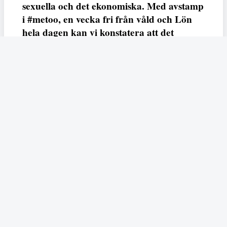
sexuella och det ekonomiska. Med avstamp
i #metoo, en vecka fri från våld och Lön
hela dagen kan vi konstatera att det
varken saknas kunskap, data eller behov.
Vi efterlyser våldsprevention, ursäkter och
löneutjämnande åtgärder från såväl fack,
arbetsgivare och beslutsfattare.
Fempers
Fempers evenemang
Dela