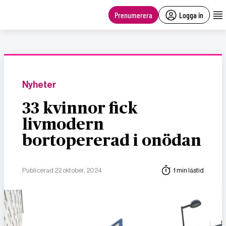
main
content
Prenumerera
Logga in
Nyheter
33 kvinnor fick
livmodern
bortopererad i onödan
Publicerad 22 oktober, 2024
1 min lästid