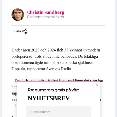
Christin Sandberg
Skribent och redaktör
Dela
Under åren 2023 och 2024 fick 33 kvinnor livmodern
bortopererad, trots att det inte behövdes. De felaktiga
operationerna ägde rum på Akademiska sjukhuset i
Uppsala, rapporterar Sveriges Radio.
– Det är fruktansvärt. Vi beklagar verkligen det som har
hänt och våra tankar går till de drabbade kvinnorna,
Prenumerera gratis på vårt
Guðlaug Sverrisdottir
säger
, verksamhetschef på
NYHETSBREV
kvinnosjukvården på Akademiska sjukhuset i Uppsala
till Ekot.