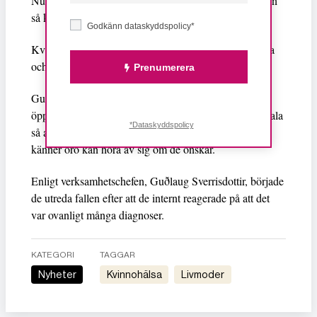
Nu anmäler Akademiska sjukhuset sig själva genom en
så kallade Lex Maria-anmälan.
Godkänn dataskyddspolicy*
Kvinnorna har fått besked om de felaktiga diagnoserna
och onödiga operationerna via telefon och brevledes.
Prenumerera
Guðlaug Sverrisdottir säger till Ekot att de också har
öppnat ett telefonlinje in till Kvinnosjukvården i Uppsala
*Dataskyddspolicy
så att kvinnor som fått en liknande diagnos eller bara
känner oro kan höra av sig om de önskar.
Enligt verksamhetschefen, Guðlaug Sverrisdottir, började
de utreda fallen efter att de internt reagerade på att det
var ovanligt många diagnoser.
KATEGORI
TAGGAR
Nyheter
kvinnohälsa
livmoder