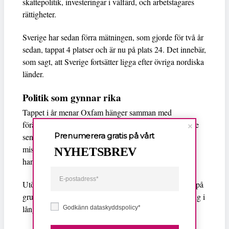
skattepolitik, investeringar i välfärd, och arbetstagares
rättigheter.
Sverige har sedan förra mätningen, som gjorde för två år
sedan, tappat 4 platser och är nu på plats 24. Det innebär,
som sagt, att Sverige fortsätter ligga efter övriga nordiska
länder.
Politik som gynnar rika
Tappet i år menar Oxfam hänger samman med
förändringar i skattepolitiken. Regeringen har under de
Prenumerera gratis på vårt
senaste två åren minskat skatten för de rikaste och
misslyckats med att omfördela till de mest utsatta. Det
NYHETSBREV
handlar om sänkt marginalskatt för de rikaste.
Utöver skatteminskningarna har Sverige också backat på
grund av att välfärden har nedmonterats, vilket visar sig i
långa vårdköer och stora nedskärningar i skolan.
Godkänn dataskyddspolicy*