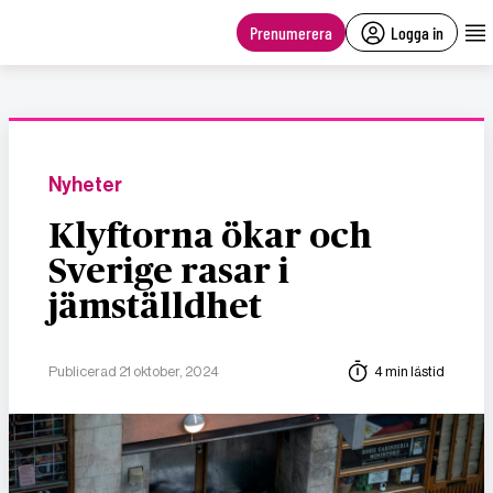
main
content
Prenumerera
Logga in
Nyheter
Klyftorna ökar och
Sverige rasar i
jämställdhet
Publicerad 21 oktober, 2024
4 min lästid