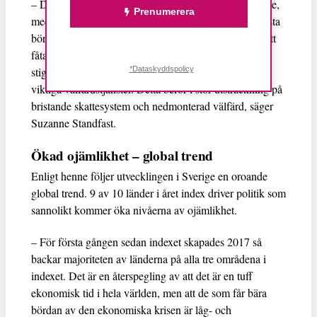
– Den nuvarande skattepolitiken gynnar de allra rikaste,
Prenumerera
medan de som lever i fattigdom behöver bära den största
bördan. Det leder till att resurserna koncentreras hos ett
fåtal, samtidigt som vanliga medborgare kämpar med
*Dataskyddspolicy
stigande levnadskostnader och minskad tillgång till
viktiga välfärdstjänster. Detta beror i stor utsträckning på
bristande skattesystem och nedmonterad välfärd, säger
Suzanne Standfast.
Ökad ojämlikhet – global trend
Enligt henne följer utvecklingen i Sverige en oroande
global trend. 9 av 10 länder i året index driver politik som
sannolikt kommer öka nivåerna av ojämlikhet.
– För första gången sedan indexet skapades 2017 så
backar majoriteten av länderna på alla tre områdena i
indexet. Det är en återspegling av att det är en tuff
ekonomisk tid i hela världen, men att de som får bära
bördan av den ekonomiska krisen är låg- och