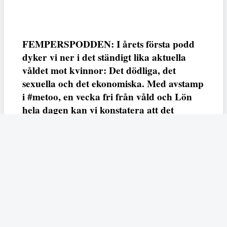
FEMPERSPODDEN: I årets första podd
dyker vi ner i det ständigt lika aktuella
våldet mot kvinnor: Det dödliga, det
sexuella och det ekonomiska. Med avstamp
i #metoo, en vecka fri från våld och Lön
hela dagen kan vi konstatera att det
varken saknas kunskap, data eller behov.
Vi efterlyser våldsprevention, ursäkter och
löneutjämnande åtgärder från såväl fack,
arbetsgivare och beslutsfattare.
Fempers
Fempers evenemang