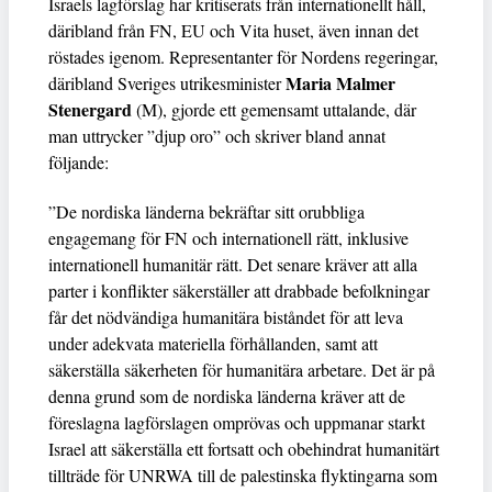
Israels lagförslag har kritiserats från internationellt håll,
däribland från FN, EU och Vita huset, även innan det
röstades igenom. Representanter för Nordens regeringar,
Maria Malmer
däribland Sveriges utrikesminister
Stenergard
(M), gjorde ett gemensamt uttalande, där
man uttrycker ”djup oro” och skriver bland annat
följande:
”De nordiska länderna bekräftar sitt orubbliga
engagemang för FN och internationell rätt, inklusive
internationell humanitär rätt. Det senare kräver att alla
parter i konflikter säkerställer att drabbade befolkningar
får det nödvändiga humanitära biståndet för att leva
under adekvata materiella förhållanden, samt att
säkerställa säkerheten för humanitära arbetare. Det är på
denna grund som de nordiska länderna kräver att de
föreslagna lagförslagen omprövas och uppmanar starkt
Israel att säkerställa ett fortsatt och obehindrat humanitärt
tillträde för UNRWA till de palestinska flyktingarna som