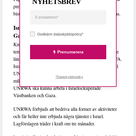
NYHETSBREV
presenterat bevis för att anställda vid
biståndsorganisationen skulle vara medlemmar i Hamas.
Israel stoppar UNRWA från att arbeta i
Gaza
Godkänn dataskyddspolicy*
Knesset röstade för att klassificera UNRWA som en
terrororganisation och israeliska myndigheter tillåts inte
Prenumerera
längre ha några diplomatiska förbindelser med UNRWA.
Israel kommer därmed inte att utfärda inresetillstånd till
UNRWA:s medarbetare eller tillåta koordinering med
*Dataskyddspolicy
militären, vilket i dagsläget är en förutsättning för att
UNRWA ska kunna arbeta i Israelockuperade
Västbanken och Gaza.
UNRWA förbjuds att bedriva alla former av aktiviteter
och får heller inte erbjuda några tjänster i Israel.
Lagförslagen träder i kraft om tre månader.