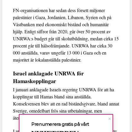
FN-organisationen har sedan dess försett miljoner
palestinier i Gaza, Jordanien, Libanon, Syrien och på
Västbanken med ekonomiskt bistånd och humanitär
hjälp. Enligt siffror från 2020, går över 50 procent av
UNRWA:s budget går till skolutbildning, medan cirka 15
procent går till hälsofrämjande. UNRWA har cirka 30
000 anställda, varav ungefär 13 000 i Gaza och en
majoritet är lokalanställda palestinier.
Israel anklagade UNRWA för
Hamaskopplingar
I januari anklagade Israels regering UNRWA för att ha
kopplingar till Hamas bland sina anställda.
Konsekvensen blev att en rad biståndsgivare, bland annat
Sverige, omedelbart frös sina utbetalningar, men
återupptog dem senare i mars.
Prenumerera gratis på vårt
I april fastslog en oberoende FN-utredning att Israel inte