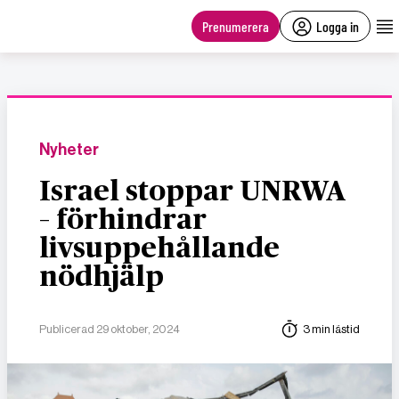
main
content
Prenumerera
Logga in
Nyheter
Israel stoppar UNRWA
– förhindrar
livsuppehållande
nödhjälp
Publicerad 29 oktober, 2024
3 min lästid