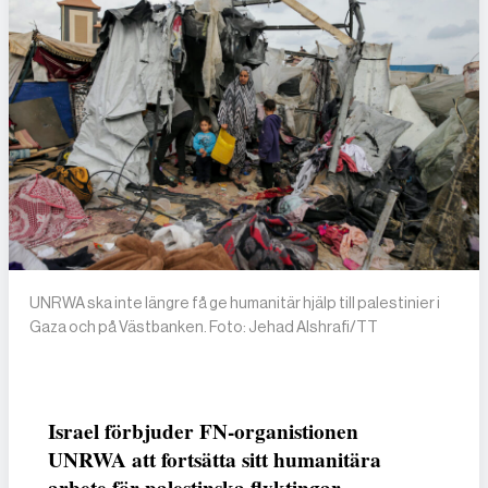
UNRWA ska inte längre få ge humanitär hjälp till palestinier i
Gaza och på Västbanken. Foto: Jehad Alshrafi/TT
Israel förbjuder FN-organistionen
UNRWA att fortsätta sitt humanitära