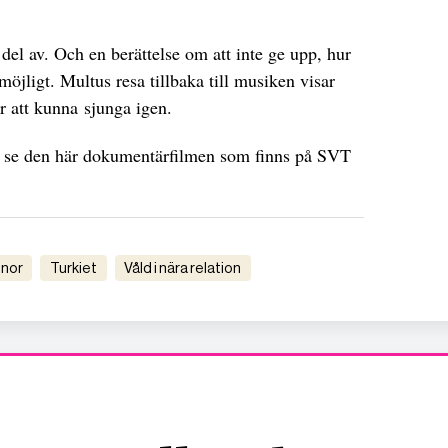
a del av. Och en berättelse om att inte ge upp, hur
omöjligt. Multus resa tillbaka till musiken visar
är att kunna sjunga igen.
t se den här dokumentärfilmen som finns på SVT
nnor
turkiet
våld i nära relation