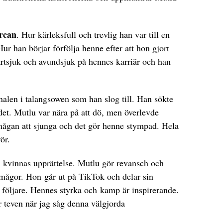
rcan
. Hur kärleksfull och trevlig han var till en
ur han börjar förfölja henne efter att hon gjort
tsjuk och avundsjuk på hennes karriär och han
nalen i talangsowen som han slog till. Han sökte
et. Mutlu var nära på att dö, men överlevde
mågan att sjunga och det gör henne stympad. Hela
ör.
n kvinnas upprättelse. Mutlu gör revansch och
örmågor. Hon går ut på TikTok och delar sin
s följare. Hennes styrka och kamp är inspirerande.
r teven när jag såg denna välgjorda