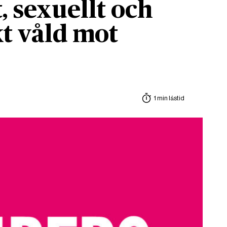
, sexuellt och
t våld mot
1 min lästid