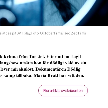
 att se på SVT play. Foto: October Films/Red Zed Films
kvinna från Turkiet. Efter att ha slagit
angshow utsätts hon för dödligt våld av sin
lever mirakulöst. Dokumentären Dödlig
 kamp tillbaka. Maria Bratt har sett den.
Fler artiklar av skribenten