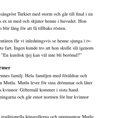
 sångröst Turkiet med storm och går till final i en
es ex ut med och skjuter henne i huvudet. Hon
lir lång för att få tillbaks rösten.
tären får vi inledningsvis se henne sjunga i tv-
ta fart. Ingen kunde tro att hon skulle slå igenom
: ”En kurdisk tjej kan väl inte bli berömd?”
ormer
ennes familj. Hela familjen med föräldrar och
m Mutlu. Mutlu lever för sina drömmar och låter
 kvinnor. Giftermål kommer i sista hand.
ntningarna och går emot normen för hur kvinnor
de traditionella könsrollerna och uppmuntrar Mutlu