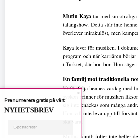
Mutlu Kaya
tar med sin otroliga
talangshow. Detta står inte henn
överlever mirakulöst, men kampen b
Kaya lever för musiken. I dokumen
program och när karriären börjar 
i Turkiet, där hon bor. Hon säger
En familj mot traditionella n
Vi får följa hennes vardag med h
syskon brinner för musiken likso
Prenumerera gratis på vårt
sig inte knäckas som många andra
NYHETSBREV
Hon vill inte leva upp till förvä
ska vara.
Mutlus familj följer inte heller 