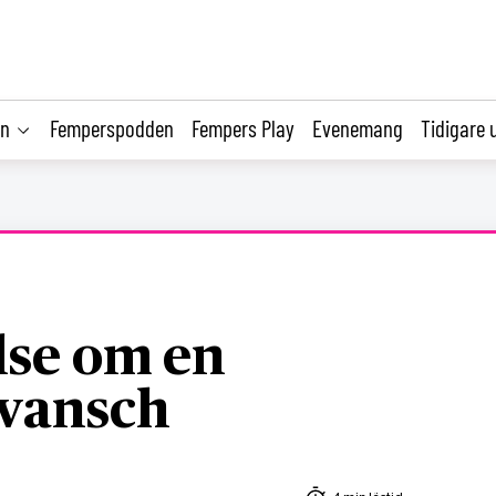
on
Femperspodden
Fempers Play
Evenemang
Tidigare 
lse om en
evansch