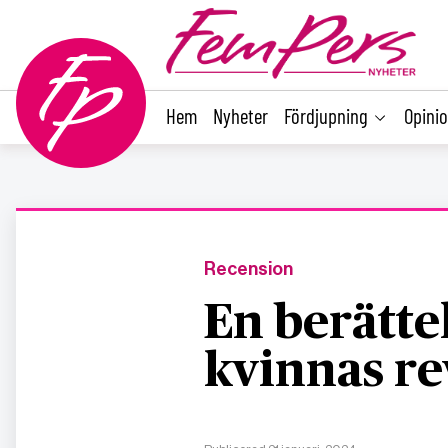
main
content
Hem
Nyheter
Fördjupning
Opini
Recension
En berätte
kvinnas r