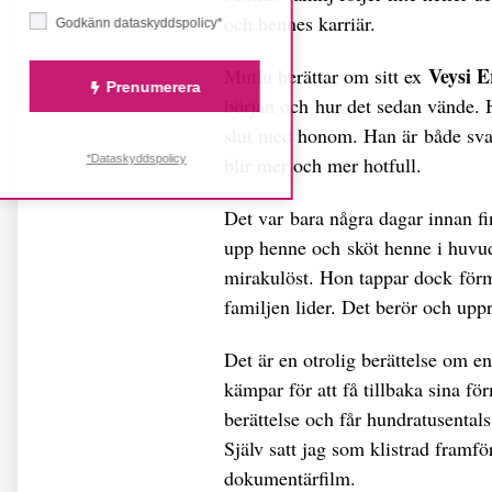
och hennes karriär.
Godkänn dataskyddspolicy*
Veysi E
Mutlu berättar om sitt ex
Prenumerera
början och hur det sedan vände. H
slut med honom. Han är både svar
*Dataskyddspolicy
blir mer och mer hotfull.
Det var bara några dagar innan fi
upp henne och sköt henne i huvud
mirakulöst. Hon tappar dock för
familjen lider. Det berör och uppr
Det är en otrolig berättelse om e
kämpar för att få tillbaka sina f
berättelse och får hundratusental
Själv satt jag som klistrad framfö
dokumentärfilm.