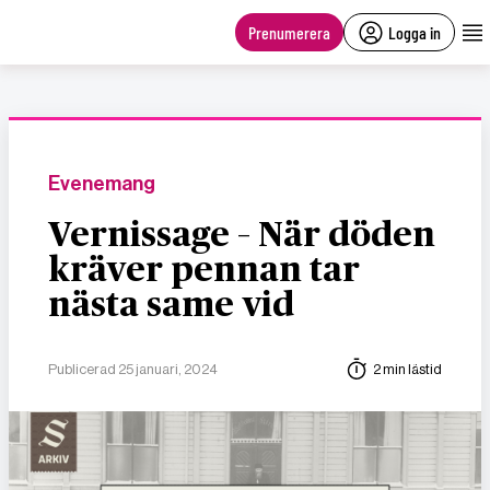
main
content
Prenumerera
Logga in
Evenemang
Vernissage – När döden
kräver pennan tar
nästa same vid
Publicerad 25 januari, 2024
2 min lästid