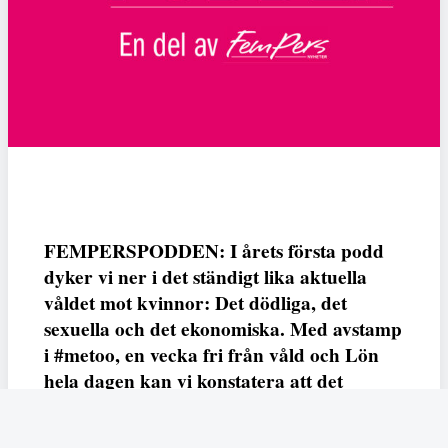
FEMPERSPODDEN: I årets första podd
dyker vi ner i det ständigt lika aktuella
våldet mot kvinnor: Det dödliga, det
sexuella och det ekonomiska. Med avstamp
i #metoo, en vecka fri från våld och Lön
hela dagen kan vi konstatera att det
varken saknas kunskap, data eller behov.
Vi efterlyser våldsprevention, ursäkter och