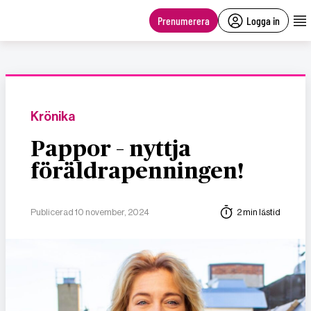
main
content
Prenumerera
Logga in
Krönika
Pappor – nyttja
föräldrapenningen!
Publicerad 10 november, 2024
2 min lästid