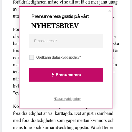
föräldraledigheten måste vi se till att få ett mer jämt uttag
av föräldradagarna. För utvecklingen mot ett jämställt
uttag av föräldraförsäkringen går alldeles för långsamt.
Prenumerera gratis på vårt
NYHETSBREV
Fortfarande är mammors andel av både betald och
obetald föräldraledighet betydligt större än pappors. För
barn födda 2021 är det strax under 22 procent av svenska
föräldrar som delar jämställt på föräldraledigheten. Det är
också stor skillnad när det gäller vilken tid på året som
Godkänn dataskyddspolicy*
mammor och pappor tar ut föräldraledighet. Medan män
tenderar att ta ut ledighet i anslutning till semestern och
Prenumerera
när det får minst negativ påverkan på karriären, är
kvinnor föräldralediga under de slaskiga och kalla
”overallmånaderna”.
*Dataskyddspolicy
Konsekvenserna av det ojämställda uttaget av
föräldraledighet är väl kartlagda. Det är just i samband
med föräldraledigheten som gapet mellan kvinnors och
mäns löne- och karriärutveckling uppstår. På sikt leder