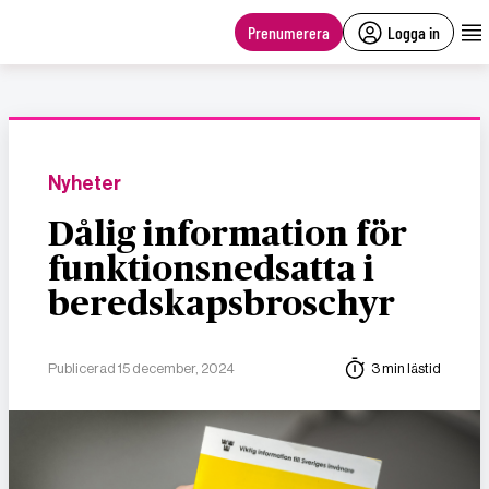
main
content
Prenumerera
Logga in
Nyheter
Dålig information för
funktionsnedsatta i
beredskapsbroschyr
Publicerad 15 december, 2024
3 min lästid