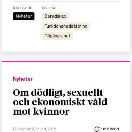
KATEGORI
TAGGAR
Nyheter
beredskap
funktionsnedsättning
tillgänglighet
Nyheter
Om dödligt, sexuellt
och ekonomiskt våld
mot kvinnor
Publicerad 2 januari, 2026
1 min lästid