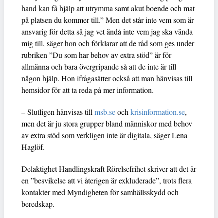
hand kan få hjälp att utrymma samt akut boende och mat
på platsen du kommer till.” Men det står inte vem som är
ansvarig för detta så jag vet ändå inte vem jag ska vända
mig till, säger hon och förklarar att de råd som ges under
rubriken ”Du som har behov av extra stöd” är för
allmänna och bara övergripande så att de inte är till
någon hjälp. Hon ifrågasätter också att man hänvisas till
hemsidor för att ta reda på mer information.
– Slutligen hänvisas till
msb.se
och
krisinformation.se
,
men det är ju stora grupper bland människor med behov
av extra stöd som verkligen inte är digitala, säger Lena
Haglöf.
Delaktighet Handlingskraft Rörelsefrihet skriver att det är
en ”besvikelse att vi återigen är exkluderade”, trots flera
kontakter med Myndigheten för samhällsskydd och
beredskap.