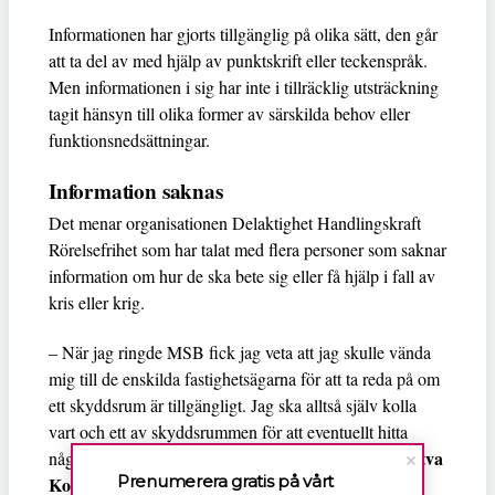
Informationen har gjorts tillgänglig på olika sätt, den går
att ta del av med hjälp av punktskrift eller teckenspråk.
Men informationen i sig har inte i tillräcklig utsträckning
tagit hänsyn till olika former av särskilda behov eller
funktionsnedsättningar.
Information saknas
Det menar organisationen Delaktighet Handlingskraft
Rörelsefrihet som har talat med flera personer som saknar
information om hur de ska bete sig eller få hjälp i fall av
kris eller krig.
– När jag ringde MSB fick jag veta att jag skulle vända
mig till de enskilda fastighetsägarna för att ta reda på om
ett skyddsrum är tillgängligt. Jag ska alltså själv kolla
vart och ett av skyddsrummen för att eventuellt hitta
Ritva
något som jag kan komma in i med rullstol?, säger
Prenumerera gratis på vårt
Korva
i Degerfors som uttrycker besvikelse för