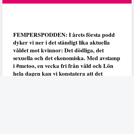
FEMPERSPODDEN: I årets första podd
dyker vi ner i det ständigt lika aktuella
våldet mot kvinnor: Det dödliga, det
sexuella och det ekonomiska. Med avstamp
i #metoo, en vecka fri från våld och Lön
hela dagen kan vi konstatera att det
varken saknas kunskap, data eller behov.
Vi efterlyser våldsprevention, ursäkter och
löneutjämnande åtgärder från såväl fack,
arbetsgivare och beslutsfattare.
Fempers
Fempers evenemang