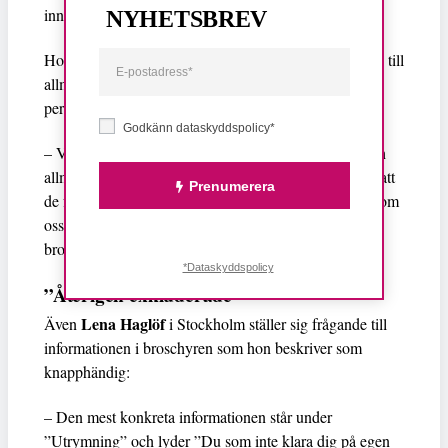
innehållet i broschyren.
NYHETSBREV
Hon efterlyser också större tyngdpunkt på information till
allmänheten om att de i många fall förväntas hjälpa
personer med särskilda behov i deras närhet.
Godkänn dataskyddspolicy*
– Vi får alltid till svar att vi ska ta hjälp av grannar och
allmänhet. Då borde väl även allmänheten få info om att
Prenumerera
de förväntas hjälpa personer med särskilda behov, såsom
oss med funktionsnedsättning. Men istället för info i
broschyren så hänvisas till webbplatser.
*Dataskyddspolicy
”Återigen exkluderade”
Lena Haglöf
Även
i Stockholm ställer sig frågande till
informationen i broschyren som hon beskriver som
knapphändig:
– Den mest konkreta informationen står under
”Utrymning” och lyder ”Du som inte klara dig på egen