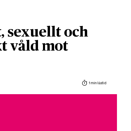
, sexuellt och
t våld mot
1 min lästid