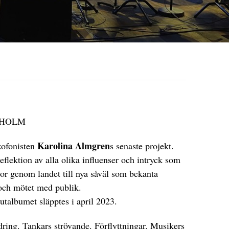
CKHOLM
Karolina Almgren
xofonisten
s senaste projekt.
lektion av alla olika influenser och intryck som
or genom landet till nya såväl som bekanta
 och mötet med publik.
talbumet släpptes i april 2023.
dring. Tankars strövande. Förflyttningar. Musikers