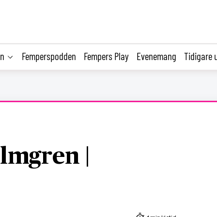
on
Femperspodden
Fempers Play
Evenemang
Tidigare 
lmgren |