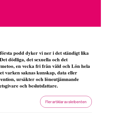
ta podd dyker vi ner i det ständigt lika
Det dödliga, det sexuella och det
etoo, en vecka fri från våld och Lön hela
det varken saknas kunskap, data eller
evention, ursäkter och löneutjämnande
etsgivare och beslutsfattare.
Fler artiklar av skribenten