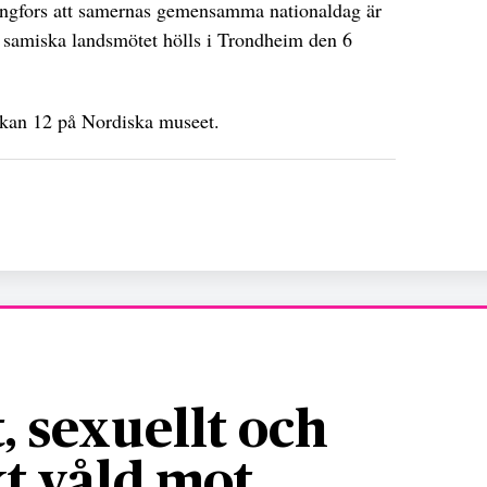
ingfors att samernas gemensamma nationaldag är
a samiska landsmötet hölls i Trondheim den 6
ckan 12 på Nordiska museet.
, sexuellt och
t våld mot