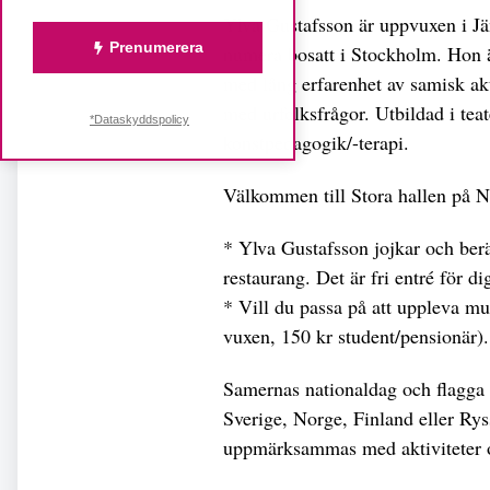
Ylva Gustafsson är uppvuxen i Jä
Prenumerera
numera bosatt i Stockholm. Hon är
med lång erfarenhet av samisk akt
med urfolksfrågor. Utbildad i teat
*Dataskyddspolicy
konstpedagogik/-terapi.
Välkommen till Stora hallen på 
* Ylva Gustafsson jojkar och berä
restaurang. Det är fri entré för di
* Vill du passa på att uppleva mus
vuxen, 150 kr student/pensionär).
Samernas nationaldag och flagga 
Sverige, Norge, Finland eller Ry
uppmärksammas med aktiviteter 