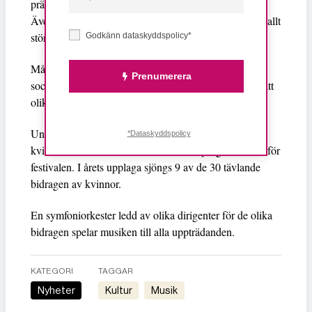
präglas av den i landet mycket åldrande befolkningen.
Även om yngre och blandade musikstilar har blivit ett allt
större inslag de senaste åren.
Godkänn dataskyddspolicy*
Många av artisterna hade också med sig politiska och
Prenumerera
sociala budskap om rätten att få vara den man är och att
olikhet och mångfald måste respekteras.
Under Sanremofestivalens 74-åriga historia har 28
*Dataskyddspolicy
kvinnor vunnit och 5 kvinnor har varit programledare för
festivalen. I årets upplaga sjöngs 9 av de 30 tävlande
bidragen av kvinnor.
En symfoniorkester ledd av olika dirigenter för de olika
bidragen spelar musiken till alla uppträdanden.
KATEGORI
TAGGAR
Nyheter
kultur
musik