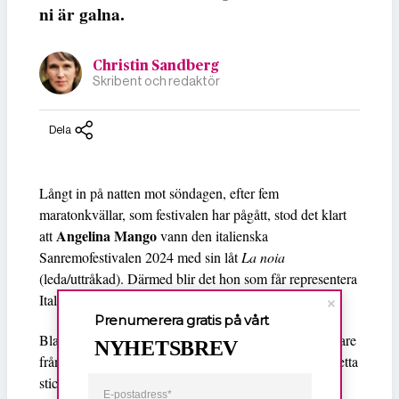
ni är galna.
Christin Sandberg
Skribent och redaktör
Dela
Långt in på natten mot söndagen, efter fem
maratonkvällar, som festivalen har pågått, stod det klart
Angelina Mango
att
vann den italienska
Sanremofestivalen 2024 med sin låt
La noia
(leda/uttråkad). Därmed blir det hon som får representera
Italien i Eurovision i Sverige senare i vår.
Prenumerera gratis på vårt
Bland de fem i topp i årets festival var det endast sångare
NYHETSBREV
från en ny generation italienska musikbegåvningar. Detta
sticker ut i en festival, som så mycket annat i Italien,