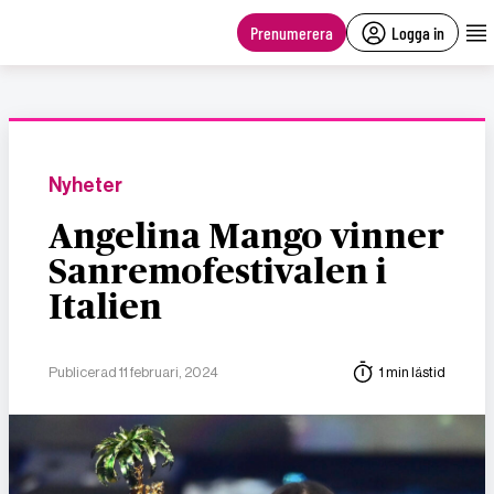
main
content
Prenumerera
Logga in
Nyheter
Angelina Mango vinner
Sanremofestivalen i
Italien
Publicerad 11 februari, 2024
1 min lästid