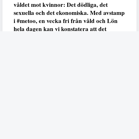
våldet mot kvinnor: Det dödliga, det
sexuella och det ekonomiska. Med avstamp
i #metoo, en vecka fri från våld och Lön
hela dagen kan vi konstatera att det
varken saknas kunskap, data eller behov.
Vi efterlyser våldsprevention, ursäkter och
löneutjämnande åtgärder från såväl fack,
arbetsgivare och beslutsfattare.
Fempers
Fempers evenemang
Dela