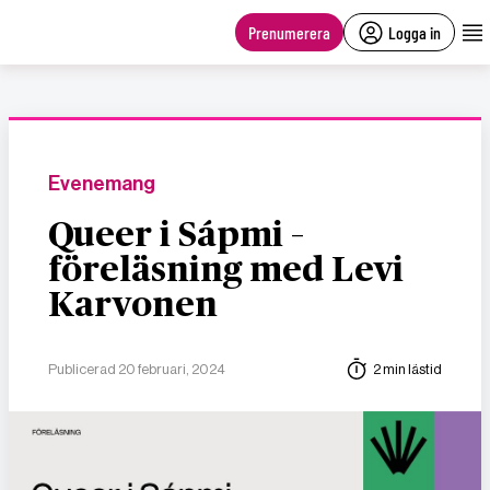
main
content
Prenumerera
Logga in
Evenemang
Queer i Sápmi –
föreläsning med Levi
Karvonen
Publicerad 20 februari, 2024
2 min lästid