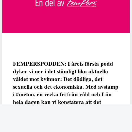
FEMPERSPODDEN: I årets första podd
dyker vi ner i det ständigt lika aktuella
våldet mot kvinnor: Det dödliga, det
sexuella och det ekonomiska. Med avstamp
i #metoo, en vecka fri från våld och Lön
hela dagen kan vi konstatera att det
varken saknas kunskap, data eller behov.
Vi efterlyser våldsprevention, ursäkter och
löneutjämnande åtgärder från såväl fack,