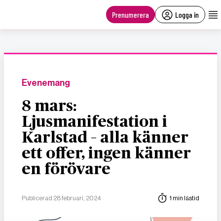
main
content
Prenumerera
Logga in
Evenemang
8 mars:
Ljusmanifestation i
Karlstad – alla känner
ett offer, ingen känner
en förövare
Publicerad 28 februari, 2024
1 min lästid