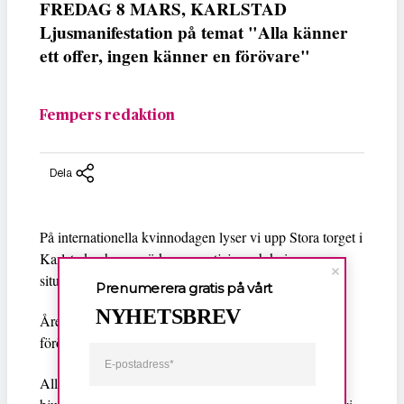
FREDAG 8 MARS, KARLSTAD
Ljusmanifestation på temat "Alla känner
ett offer, ingen känner en förövare"
Fempers redaktion
Dela
På internationella kvinnodagen lyser vi upp Stora torget i
Karlstad och uppmärksammar tjejer och kvinnors
situation.
Prenumerera gratis på vårt
NYHETSBREV
Årets tema: ”Alla känner ett offer, ingen känner en
förövare”
Alla Kvinnors Hus, Karlstads tjej – och kvinnojour,