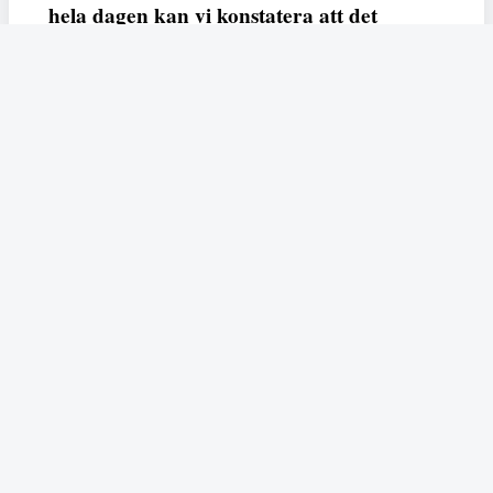
hela dagen kan vi konstatera att det
varken saknas kunskap, data eller behov.
Vi efterlyser våldsprevention, ursäkter och
löneutjämnande åtgärder från såväl fack,
arbetsgivare och beslutsfattare.
Fempers
Fempers evenemang
Dela