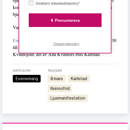
bjuder in allmänheten till denna ljusmanifestation där vi
Godkänn dataskyddspolicy*
kommer att hålla tal, informera om vår verksamhet och
bjuda på lättare fika.
Prenumerera
Varmt välkomna!
Evenemang
på stora torget i Karlstad på 8 mars kl. 17.30
*Dataskyddspolicy
till 18.30 anordnat av Karlstads Tjejjour och Karlstads
Kvinnojour, del av Alla Kvinnors Hus Karlstad.
KATEGORI
TAGGAR
Evenemang
8 mars
Karlstad
kvinnofrid
ljusmanifestation