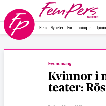
main
content
Hem
Nyheter
Fördjupning
Opini
Evenemang
Kvinnor i 
teater: Rös