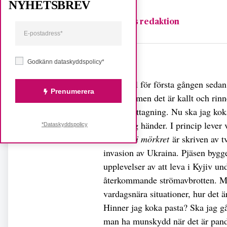
NYHETSBREV
Fempers redaktion
Dela
Godkänn dataskyddspolicy*
Vi fick el för första gången seda
Prenumerera
tillbaka, men det är kallt och rin
mobilmottagning. Nu ska jag koka 
Ingenting händer. I princip lever vi
*Dataskyddspolicy
Kvinnor i mörkret
är skriven av t
invasion av Ukraina. Pjäsen bygge
upplevelser av att leva i Kyjiv u
återkommande strömavbrotten. Med
vardagsnära situationer, hur det är
Hinner jag koka pasta? Ska jag gå
man ha munskydd när det är pande