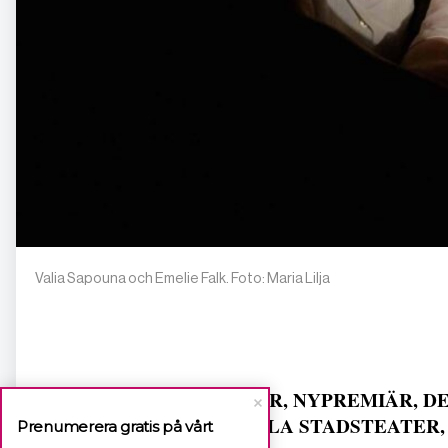
Valia Sapouna och Emelie Falk. Foto: Maria Lilja
TEATER, NYPREMIÄR, DEN
UPPSALA STADSTEATER
Prenumerera gratis på vårt