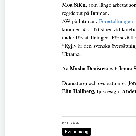
Moa Silén
, som länge arbetat so
regidebut på Intiman.
AW på Intiman.
Föreställningen 
kommer nära. Ni sitter vid kafébo
under föreställningen. Förbeställ v
*Kyjiv är den svenska översättni
Ukraina.
Masha Denisova
Iryna 
Av
och
Jon
Dramaturgi och översättning,
Elin Hallberg,
Ande
ljusdesign,
KATEGORI
Evenemang