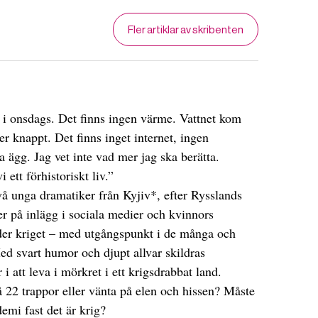
Fler artiklar av skribenten
n i onsdags. Det finns ingen värme. Vattnet kom
ner knappt. Det finns inget internet, ingen
ägg. Jag vet inte vad mer jag ska berätta.
 ett förhistoriskt liv.”
vå unga dramatiker från Kyjiv*, efter Rysslands
r på inlägg i sociala medier och kvinnors
nder kriget – med utgångspunkt i de många och
 svart humor och djupt allvar skildras
 i att leva i mörkret i ett krigsdrabbat land.
 22 trappor eller vänta på elen och hissen? Måste
mi fast det är krig?