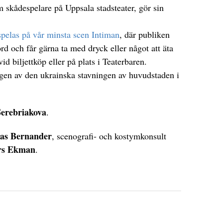
m skådespelare på Uppsala stadsteater, gör sin
spelas på vår minsta scen Intiman
, där publiken
rd och får gärna ta med dryck eller något att äta
id biljettköp eller på plats i Teaterbaren.
ngen av den ukrainska stavningen av huvudstaden i
Serebriakova
.
as Bernander
, scenografi- och kostymkonsult
rs Ekman
.