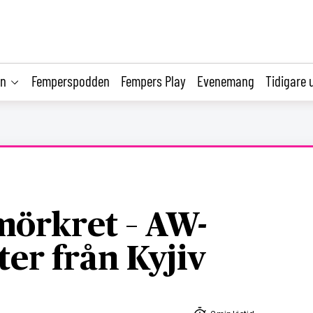
on
Femperspodden
Fempers Play
Evenemang
Tidigare 
mörkret – AW-
ter från Kyjiv