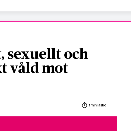
, sexuellt och
t våld mot
1 min lästid