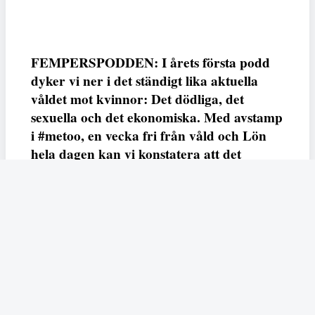
FEMPERSPODDEN: I årets första podd
dyker vi ner i det ständigt lika aktuella
våldet mot kvinnor: Det dödliga, det
sexuella och det ekonomiska. Med avstamp
i #metoo, en vecka fri från våld och Lön
hela dagen kan vi konstatera att det
varken saknas kunskap, data eller behov.
Vi efterlyser våldsprevention, ursäkter och
löneutjämnande åtgärder från såväl fack,
arbetsgivare och beslutsfattare.
Fempers
Fempers evenemang