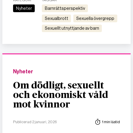
KATEGORI
TAGGAR
Nyheter
barnrättsperspektiv
sexualbrott
sexuella övergrepp
sexuellt utnyttjande av barn
Nyheter
Om dödligt, sexuellt
och ekonomiskt våld
mot kvinnor
Publicerad 2 januari, 2026
1 min lästid