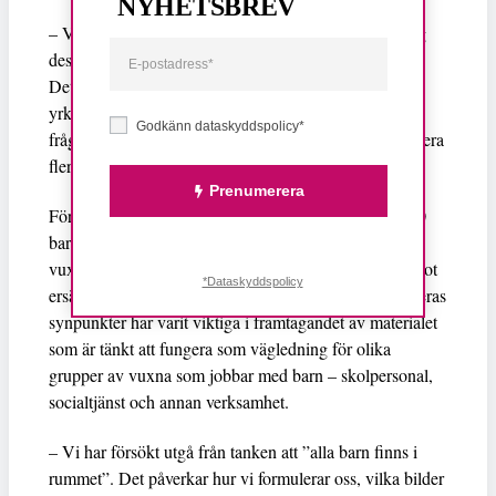
NYHETSBREV
– Vi vet att många vuxna inte vet hur de ska närma sig
dessa samtal. Materialet är till för att sänka trösklarna.
Det ger kunskap, konkret vägledning och stärker
yrkesverksamma i att våga fråga – och veta hur de ska
Godkänn dataskyddspolicy*
Johanna Prins
fråga, säger
, projektledare för Identifiera
flera, i
ett pressmeddelande
.
Prenumerera
För att göra materialet tillgängligt för alla barn har 180
barn och unga varit delaktiga i processen, och unga
vuxna som själva har utsatts för sexuellt utnyttjande mot
*Dataskyddspolicy
ersättning som barn har deltagit i en referensgrupp. Deras
synpunkter har varit viktiga i framtagandet av materialet
som är tänkt att fungera som vägledning för olika
grupper av vuxna som jobbar med barn – skolpersonal,
socialtjänst och annan verksamhet.
– Vi har försökt utgå från tanken att ”alla barn finns i
rummet”. Det påverkar hur vi formulerar oss, vilka bilder