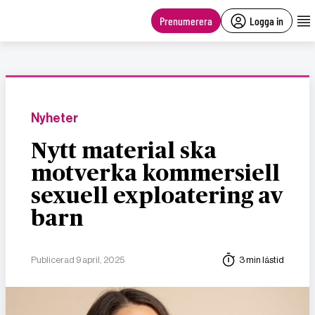
main
content
Prenumerera
Logga in
Nyheter
Nytt material ska
motverka kommersiell
sexuell exploatering av
barn
Publicerad 9 april, 2025
3 min lästid