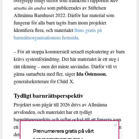
övergrepp enligt siffror som framkom i rapporten
Mer
utsatta än andra
som publicerades av Stiftelsen
Allmänna Barnhuset 2022. Därför har material som
fungerar för alla barn tagits fram inom projektet
Identifiera flera, och materialet
finns gratis på
barnrättsorganisationens hemsida
.
– För att stoppa kommersiell sexuell exploatering av barn
krävs systemförändring. Det här materialet är ett steg i
rätt riktning – men det måste användas. Därför vill vi
Ida Östensson
gärna samarbeta med fler, säger
,
generalsekreterare för Child X.
Tydligt barnrättsperspektiv
Projektet som pågår till 2026 drivs av Allmänna
arvsfonden, och materialet har ett tydligt
barnrättsperspektiv och syftar också till att fungera som
ett stöd för att vuxna ska kunna upptäcka och agera om
Prenumerera gratis på vårt
det finns misstankar om övergrepp.