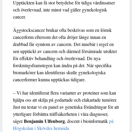
Upptäckten kan få stor betydelse för tidiga vårdinsatser
och överlevnad, inte minst vad gäller gynekologisk
cancer.
Äggstockscancer brukar ofta beskrivas som en lömsk
cancerform eftersom det ofta dröjer länge innan en
drabbad får symtom av cancern. Det innebär i regel en
sen upptäckt av cancern och därmed försämrade utsikter
för effektiv behandling och överlevnad. De nya
forskningsframstegen kan ändra på det. När specifika
biomarkörer kan identifieras skulle gynekologiska
cancerformer kunna upptäckas tidigare.
– Vi har identifierat flera varianter av proteiner som kan
hjälpa oss att skilja på godartade och elakartade tumörer.
Just nu testar vi en panel av genetiska förändringar för att
ytterligare förbättra träffsäkerheten i våra diagnoser,
Benjamin Ulfenborg
säger
, docent i bioinformatik
på
Högskolan i Skövdes hemsida.