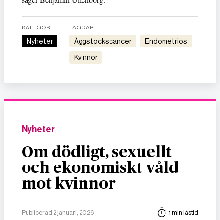
KATEGORI
TAGGAR
Nyheter
äggstockscancer
endometrios
kvinnor
Nyheter
Om dödligt, sexuellt
och ekonomiskt våld
mot kvinnor
Publicerad 2 januari, 2026
1 min lästid