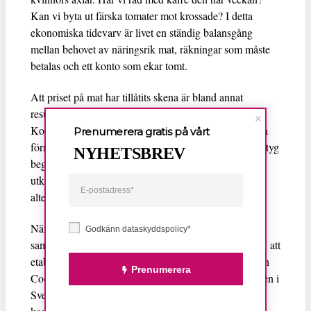
Kan vi byta ut färska tomater mot krossade? I detta
ekonomiska tidevarv är livet en ständig balansgång
mellan behovet av näringsrik mat, räkningar som måste
betalas och ett konto som ekar tomt.
Att priset på mat har tillåtits skena är bland annat
resultatet av en tandlös konkurrenslagstiftning.
Konkurrensverket har i dag ingen möjlighet att ingripa
Prenumerera gratis på vårt
förrän skadan redan är skedd och även då är dess verktyg
NYHETSBREV
begränsade. Under tiden blir småhandlare
utkonkurrerade, mindre producenter kvävda och
alternativen för konsumenterna allt färre.
När livsmedelsgrossister och detaljhandel är så tätt
Godkänn dataskyddspolicy*
sammanflätade innebär det att nya aktörer hindras från att
etablera sig. De tre stora matjättarna − Ica, Axfood och
Prenumerera
Coop − står tillsammans för 90 procent av försäljningen i
Sverige. I ett land där endast en handfull aktörer