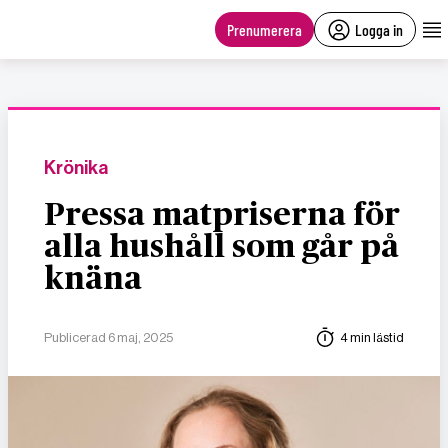
main
content
Prenumerera
Logga in
Krönika
Pressa matpriserna för
alla hushåll som går på
knäna
Publicerad 6 maj, 2025
4 min lästid