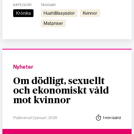
KATEGORI
TAGGAR
Krönika
hushållssysslor
kvinnor
matpriser
Nyheter
Om dödligt, sexuellt
och ekonomiskt våld
mot kvinnor
Publicerad 2 januari, 2026
1 min lästid