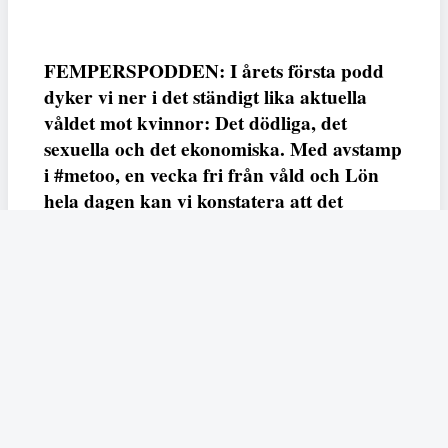
FEMPERSPODDEN: I årets första podd
dyker vi ner i det ständigt lika aktuella
våldet mot kvinnor: Det dödliga, det
sexuella och det ekonomiska. Med avstamp
i #metoo, en vecka fri från våld och Lön
hela dagen kan vi konstatera att det
varken saknas kunskap, data eller behov.
Vi efterlyser våldsprevention, ursäkter och
löneutjämnande åtgärder från såväl fack,
arbetsgivare och beslutsfattare.
Fempers
Fempers evenemang
Dela