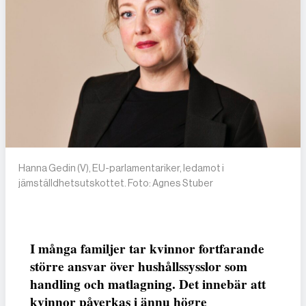
Hanna Gedin (V), EU-parlamentariker, ledamot i
jämställdhetsutskottet. Foto: Agnes Stuber
I många familjer tar kvinnor fortfarande
större ansvar över hushållssysslor som
handling och matlagning. Det innebär att
kvinnor påverkas i ännu högre