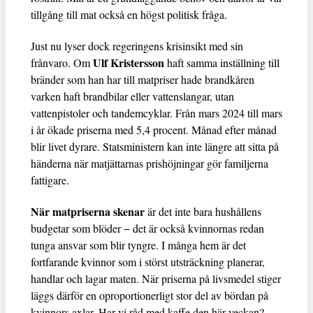
tillgång till mat också en högst politisk fråga.
Just nu lyser dock regeringens krisinsikt med sin
Ulf Kristersson
frånvaro. Om
haft samma inställning till
bränder som han har till matpriser hade brandkåren
varken haft brandbilar eller vattenslangar, utan
vattenpistoler och tandemcyklar. Från mars 2024 till mars
i år ökade priserna med 5,4 procent. Månad efter månad
blir livet dyrare. Statsministern kan inte längre att sitta på
händerna när matjättarnas prishöjningar gör familjerna
fattigare.
När matpriserna skenar
är det inte bara hushållens
budgetar som blöder − det är också kvinnornas redan
tunga ansvar som blir tyngre. I många hem är det
fortfarande kvinnor som i störst utsträckning planerar,
handlar och lagar maten. När priserna på livsmedel stiger
läggs därför en oproportionerligt stor del av bördan på
kvinnors axlar. Har vi råd med kaffe den här veckan?