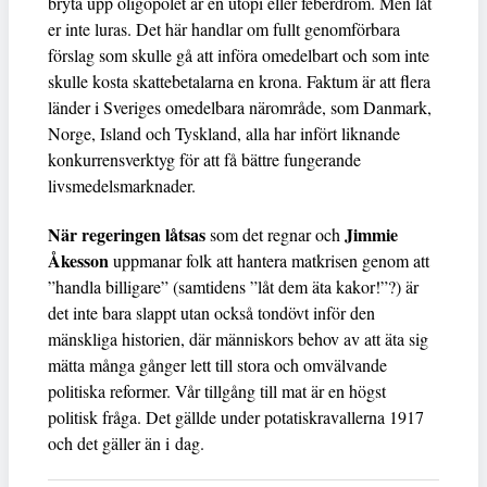
bryta upp oligopolet är en utopi eller feberdröm. Men låt
er inte luras. Det här handlar om fullt genomförbara
förslag som skulle gå att införa omedelbart och som inte
skulle kosta skattebetalarna en krona. Faktum är att flera
länder i Sveriges omedelbara närområde, som Danmark,
Norge, Island och Tyskland, alla har infört liknande
konkurrensverktyg för att få bättre fungerande
livsmedelsmarknader.
När regeringen låtsas
Jimmie
som det regnar och
Åkesson
uppmanar folk att hantera matkrisen genom att
”handla billigare” (samtidens ”låt dem äta kakor!”?) är
det inte bara slappt utan också tondövt inför den
mänskliga historien, där människors behov av att äta sig
mätta många gånger lett till stora och omvälvande
politiska reformer. Vår tillgång till mat är en högst
politisk fråga. Det gällde under potatiskravallerna 1917
och det gäller än i dag.