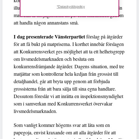
kontrollerar hela livsmedelskedjan blir valfriheten en
illusion. För den som är missnöjd med överpriserna i sin
*Dataskyddspolicy
matbutik är möjligheterna att påverka marknaden genom
att handla någon annanstans små.
I dag presenterade Vänsterpartiet
förslag på åtgärder
för att få bukt på matpriserna. I korthet innebär förslagen
att Konkurrensverket ges möjlighet att ta ett helhetsgrepp
om livsmedelsmarknaden och besluta om
konkurrensfrämjande åtgärder. Dagens situation, med tre
matjättar som kontrollerar hela kedjan från grossist till
detaljhandel, går att bryta upp genom att förbjuda
grossisterna från att bara sälja till sina egna handlare.
Dessutom föreslår vi att inrätta en inspektionsmyndighet
som i samverkan med Konkurrensverket övervakar
livsmedelsmarknaden.
Som vanligt kommer högerns svar att låta som en
papegoja, envist kraxande om att alla åtgärder för att