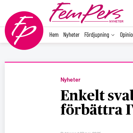
main
content
Hem
Nyheter
Fördjupning
Opini
Nyheter
Enkelt sva
förbättra 