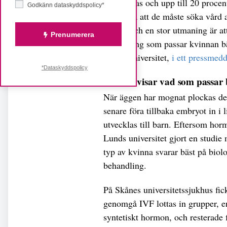
misslyckas och upp till 20 procen
Godkänn dataskyddspolicy*
allvarliga att de måste söka vård
faktor, och en stor utmaning är at
Prenumerera
behandling som passar kvinnan b
Lunds universitet,
i ett pressmed
*Dataskyddspolicy
Gentest visar vad som passar 
När äggen har mognat plockas de 
senare föra tillbaka embryot in 
utvecklas till barn. Eftersom hor
Lunds universitet gjort en studie 
typ av kvinna svarar bäst på bio
behandling.
På Skånes universitetssjukhus fi
genomgå IVF lottas in grupper, e
syntetiskt hormon, och resterade f