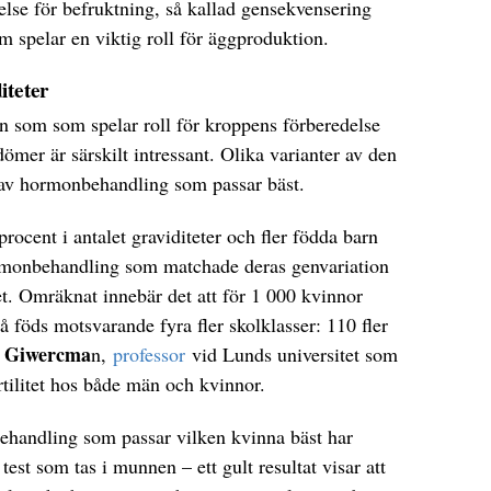
lse för befruktning, så kallad gensekvensering
m spelar en viktig roll för äggproduktion.
iteter
n som som spelar roll för kroppens förberedelse
ömer är särskilt intressant. Olika varianter av den
m av hormonbehandling som passar bäst.
rocent i antalet graviditeter och fler födda barn
rmonbehandling som matchade deras genvariation
t. Omräknat innebär det att för 1 000 kvinnor
föds motsvarande fyra fler skolklasser: 110 fler
 Giwercma
n,
professor
vid Lunds universitet som
tilitet hos både män och kvinnor.
behandling som passar vilken kvinna bäst har
 test som tas i munnen – ett gult resultat visar att