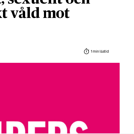
t våld mot
1 min lästid