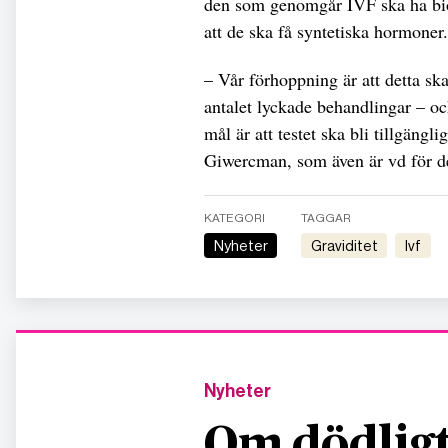
den som genomgår IVF ska ha biol
att de ska få syntetiska hormoner.
– Vår förhoppning är att detta sk
antalet lyckade behandlingar – oc
mål är att testet ska bli tillgäng
Giwercman, som även är vd för d
KATEGORI
TAGGAR
Nyheter
graviditet
ivf
Nyheter
Om dödligt