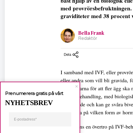
bäst hjälp av en biologisk e
med provrörsbefruktningen. 
graviditeter med 38 procent v
Bella Frank
Redaktör
Dela
I samband med IVF, eller provrör
eller andra som vill bli gravida, 
äggstockarna för att fler ägg ska
Prenumerera gratis på vårt
hormonbehandling, med biologiskt
NYHETSBREV
påfrestande och kan ge svåra biver
att ta reda på vilken form av ho
– Det finns en övertro på IVF-beh