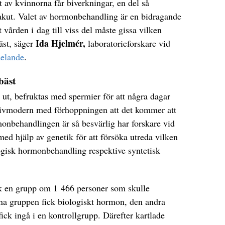
t av kvinnorna får biverkningar, en del så
 akut. Valet av hormonbehandling är en bidragande
t vården i dag till viss del måste gissa vilken
Ida Hjelmér,
äst, säger
laboratorieforskare vid
delande
.
bäst
ut, befruktas med spermier för att några dagar
i livmodern med förhoppningen att det kommer att
monbehandlingen är så besvärlig har forskare vid
med hjälp av genetik för att försöka utreda vilken
logisk hormonbehandling respektive syntetisk
ck en grupp om 1 466 personer som skulle
na gruppen fick biologiskt hormon, den andra
ick ingå i en kontrollgrupp. Därefter kartlade