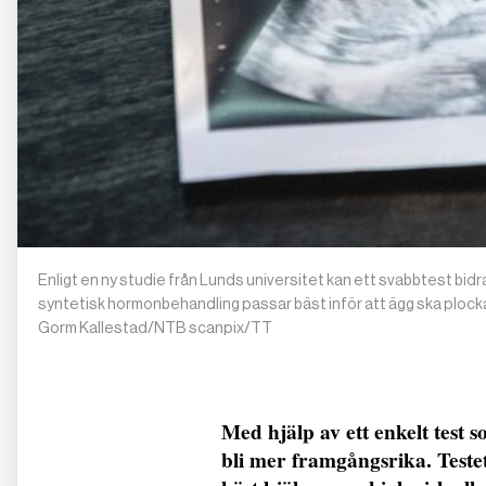
Enligt en ny studie från Lunds universitet kan ett svabbtest bidra
syntetisk hormonbehandling passar bäst inför att ägg ska plockas 
Gorm Kallestad/NTB scanpix/TT
Med hjälp av ett enkelt test
bli mer framgångsrika. Testet