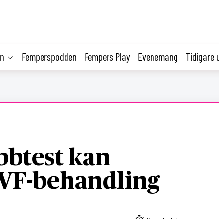
on
Femperspodden
Fempers Play
Evenemang
Tidigare 
bbtest kan
IVF-behandling