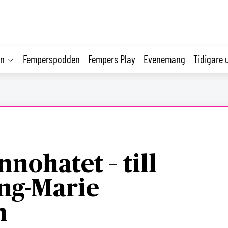
on
Femperspodden
Fempers Play
Evenemang
Tidigare 
nohatet – till
ng-Marie
n