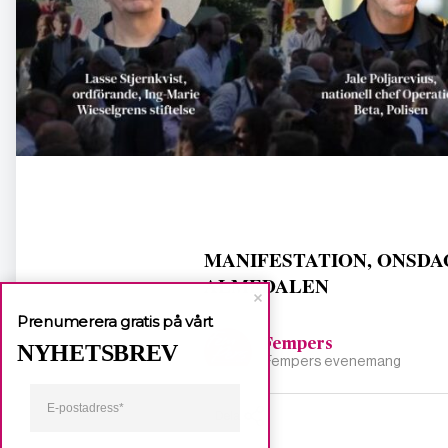
MANIFESTATION, ONSDAG D
ALMEDALEN
Prenumerera gratis på vårt
Fempers
NYHETSBREV
Fempers evenemang
Dela