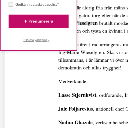
Godkänn dataskyddspolicy*
Kvinnor är aldrig fria från mäns 
trygga på gator, torg eller när de
Prenumerera
Marie Wieselgren
brutalt mördad
Almedalen och tysta en kvinna i 
*Dataskyddspolicy
För tredje året i rad arrangeras m
Ing-Marie Wieselgren. Ska vi sto
tillsammans, i år lämnar vi över 
demokratin och allas trygghet!
Medverkande:
Lasse Stjernkvist
, ordförande, I
Jale Poljarevius
, nationell chef 
Nadim Ghazale
, verksamhetsch