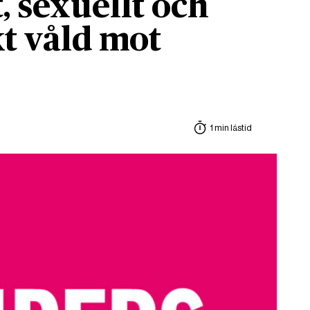
, sexuellt och
t våld mot
1 min lästid