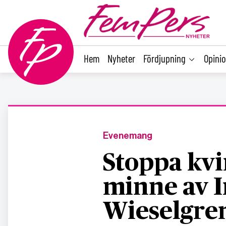
main
content
Hem
Nyheter
Fördjupning
Opini
Evenemang
Stoppa kvin
minne av I
Wieselgre