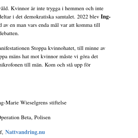
våld. Kvinnor är inte trygga i hemmen och inte
Ing-
 deltar i det demokratiska samtalet. 2022 blev
 av en man vars enda mål var att komma till
debatten.
anifestationen Stoppa kvinnohatet, till minne av
ppa mäns hat mot kvinnor måste vi göra det
mikrofonen till män. Kom och stå upp för
ng-Marie Wieselgrens stiftelse
Operation Beta, Polisen
Nattvandring.nu
ef,