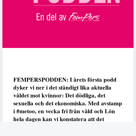
FEMPERSPODDEN: I årets första podd
dyker vi ner i det ständigt lika aktuella
våldet mot kvinnor: Det dödliga, det
sexuella och det ekonomiska. Med avstamp
i #metoo, en vecka fri från våld och Lön
hela dagen kan vi konstatera att det
varken saknas kunskap, data eller behov.
Vi efterlyser våldsprevention, ursäkter och