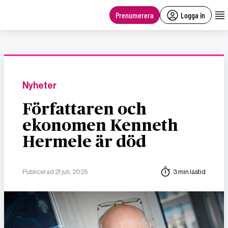
main
content
Prenumerera
Logga in
Nyheter
Författaren och
ekonomen Kenneth
Hermele är död
Publicerad 21 juli, 2025
3 min lästid