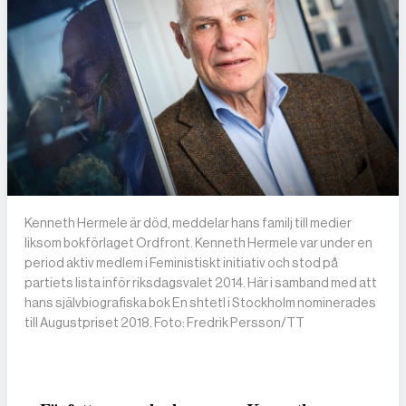
Kenneth Hermele är död, meddelar hans familj till medier
liksom bokförlaget Ordfront. Kenneth Hermele var under en
period aktiv medlem i Feministiskt initiativ och stod på
partiets lista inför riksdagsvalet 2014. Här i samband med att
hans självbiografiska bok En shtetl i Stockholm nominerades
till Augustpriset 2018. Foto: Fredrik Persson/TT