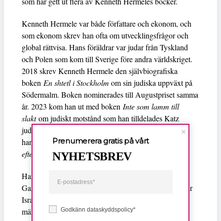
som har gett ut flera av Kenneth Hermeles böcker.
Kenneth Hermele var både författare och ekonom, och
som ekonom skrev han ofta om utvecklingsfrågor och
global rättvisa. Hans föräldrar var judar från Tyskland
och Polen som kom till Sverige före andra världskriget.
2018 skrev Kenneth Hermele den självbiografiska
boken
En shtetl i Stockholm
om sin judiska uppväxt på
Södermalm. Boken nominerades till Augustpriset samma
år. 2023 kom han ut med boken
Inte som lamm till
slakt
om judiskt motstånd som han tilldelades Katz
judiska kulturfonds pris för. Och tidigare i år släpptes
Prenumerera gratis på vårt
hans senaste bok
Den vilda rättvisan – Judisk hämnd
efter Förintelsen
.
NYHETSBREV
Han har också kritiserat den israeliska krigföringen i
Gaza, bland annat i Sydsvenskan där han skrev om hur
Israel anklagas för att använda civila palestinier som
Godkänn dataskyddspolicy*
mänskliga sköldar: ”Av de dödade i Gaza är två