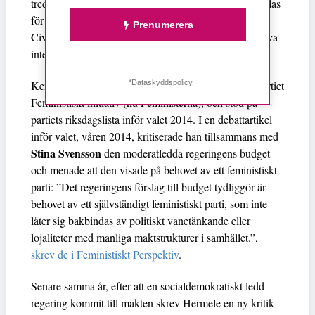
tredjedelar oskyldiga, det som förskönande brukar kallas
för ’collateral damage’, oavsiktliga offer.
Prenumerera
Civilbefolkningen straffas helt enkelt för något de själva
inte på något sätt är ansvariga för.”,
skrev han i höstas
.
*Dataskyddspolicy
Kenneth Hermele var också under en tid medlem i partiet
Feministiskt initiativ (nu Feministerna), och stod på
partiets riksdagslista inför valet 2014. I en debattartikel
inför valet, våren 2014, kritiserade han tillsammans med
Stina Svensson
den moderatledda regeringens budget
och menade att den visade på behovet av ett feministiskt
parti: ”Det regeringens förslag till budget tydliggör är
behovet av ett självständigt feministiskt parti, som inte
låter sig bakbindas av politiskt vanetänkande eller
lojaliteter med manliga maktstrukturer i samhället.”,
skrev de i Feministiskt Perspektiv
.
Senare samma år, efter att en socialdemokratiskt ledd
regering kommit till makten skrev Hermele en ny kritik