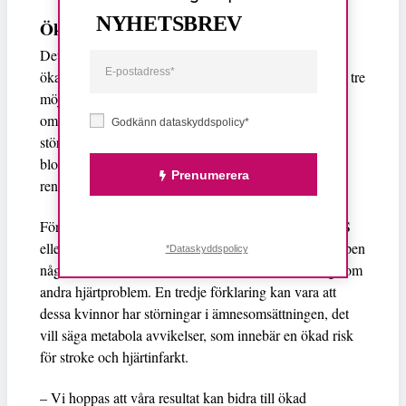
NYHETSBREV
Ökad inflammationsnivå
Det är inte klarlagt varför PMS och PMDS innebär en
ökad risk för hjärt- och kärlsjukdom senare i livet men tre
möjliga förklaringar ges. För det första kan det handla
om att kvinnor med premenstruella problem kan ha en
Godkänn dataskyddspolicy*
störd reglering av systemet som styr bland annat
blodtryck och vätskebalans i kroppen, det så kallade
Prenumerera
renin-angiotensin-aldosteronsystemet (RAAS).
För det andra kan det handla om att kvinnor med PMS
eller PMDS kan ha en ökad inflammationsnivå i kroppen
*Dataskyddspolicy
något som är en riskfaktor för såväl åderförkalkning som
andra hjärtproblem. En tredje förklaring kan vara att
dessa kvinnor har störningar i ämnesomsättningen, det
vill säga metabola avvikelser, som innebär en ökad risk
för stroke och hjärtinfarkt.
– Vi hoppas att våra resultat kan bidra till ökad