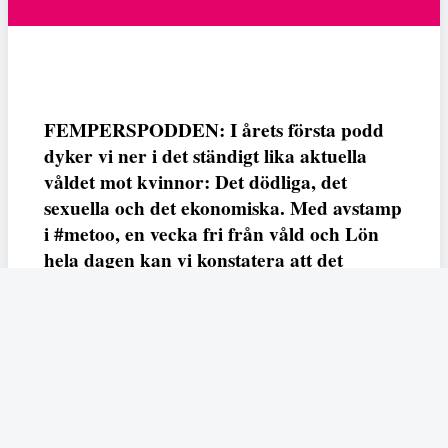
FEMPERSPODDEN: I årets första podd
dyker vi ner i det ständigt lika aktuella
våldet mot kvinnor: Det dödliga, det
sexuella och det ekonomiska. Med avstamp
i #metoo, en vecka fri från våld och Lön
hela dagen kan vi konstatera att det
varken saknas kunskap, data eller behov.
Vi efterlyser våldsprevention, ursäkter och
löneutjämnande åtgärder från såväl fack,
arbetsgivare och beslutsfattare.
Fempers
Fempers evenemang