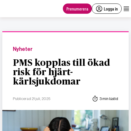
main
content
Prenumerera
Logga in
Nyheter
PMS kopplas till ökad
risk för hjärt-
kärlsjukdomar
Publicerad 21 juli, 2025
3 min lästid