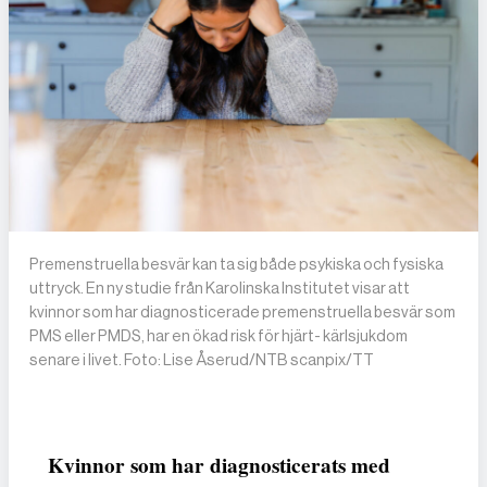
Premenstruella besvär kan ta sig både psykiska och fysiska
uttryck. En ny studie från Karolinska Institutet visar att
kvinnor som har diagnosticerade premenstruella besvär som
PMS eller PMDS, har en ökad risk för hjärt- kärlsjukdom
senare i livet. Foto: Lise Åserud/NTB scanpix/TT
Kvinnor som har diagnosticerats med