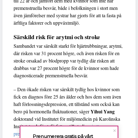
till 22 år och jämfört dem med kvinnor som inte har
premenstruella besvär, både i befolkningen i stort men
även jämförelser med systrar har gjorts för att ta fasta på
ärftliga faktorer och uppväxtmiljö.
Särskild risk för arytmi och stroke
Sambandet var särskilt starkt för hjärtrubbningar, arytmi,
där risken var 31 procent högre, och även risken för en
stroke orsakad av blodpropp var tydlig där risken att
drabbas var 27 procent högre för de kvinnor som hade
diagnosticerade premenstruella besvär.
– Den ökade risken var särskilt tydlig hos kvinnor som
fick en diagnos före 25 års ålder och hos dem som även
haft förlossningsdepression, ett tillstånd som också kan
Yihui Yang
bero på hormonella fluktuationer, säger
doktorand vid Institutet för miljömedicin på Karolinska
Institutet och försteförfattare till studien,
i ett
pressmeddelande
.
Prenumerera gratis på vårt