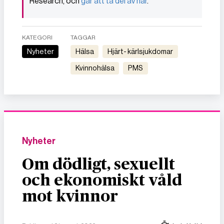
Research, och
går att ta del av här
.
KATEGORI
TAGGAR
Nyheter
hälsa
hjärt- kärlsjukdomar
kvinnohälsa
PMS
Nyheter
Om dödligt, sexuellt
och ekonomiskt våld
mot kvinnor