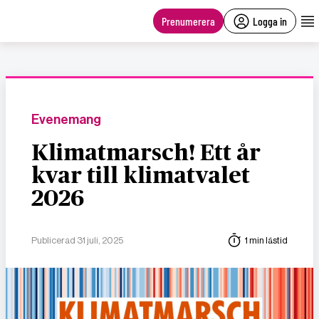
main
content
Prenumerera
Logga in
Evenemang
Klimatmarsch! Ett år
kvar till klimatvalet
2026
Publicerad 31 juli, 2025
1 min lästid