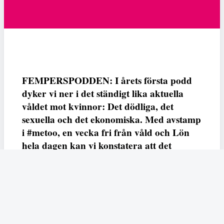
FEMPERSPODDEN: I årets första podd
dyker vi ner i det ständigt lika aktuella
våldet mot kvinnor: Det dödliga, det
sexuella och det ekonomiska. Med avstamp
i #metoo, en vecka fri från våld och Lön
hela dagen kan vi konstatera att det
varken saknas kunskap, data eller behov.
Vi efterlyser våldsprevention, ursäkter och
löneutjämnande åtgärder från såväl fack,
arbetsgivare och beslutsfattare.