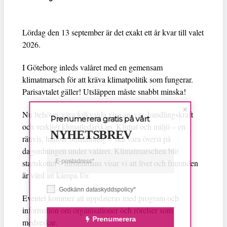
Lördag den 13 september är det exakt ett år kvar till valet
2026.
I Göteborg inleds valåret med en gemensam
klimatmarsch för att kräva klimatpolitik som fungerar.
Parisavtalet gäller! Utsläppen måste snabbt minska!
Nu behöver våra folkvalda visa ansvar, handlingskraft
Prenumerera gratis på vårt
och verkligt klimatledarskap. Klimat och miljö – en
NYHETSBREV
rättvis, hållbar omställning – ska vara överst på
dagordningen under valåret. Klimatmarschen blir
startskottet – tillsammans visar vi att livet och framtiden
är värd att kämpa för.
Godkänn dataskyddspolicy*
Eventet kommer att uppdateras med program och
information om organisationer och rörelser som
Prenumerera
medverkar.