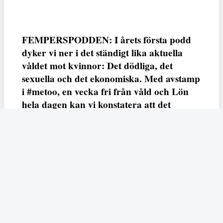
FEMPERSPODDEN: I årets första podd
dyker vi ner i det ständigt lika aktuella
våldet mot kvinnor: Det dödliga, det
sexuella och det ekonomiska. Med avstamp
i #metoo, en vecka fri från våld och Lön
hela dagen kan vi konstatera att det
varken saknas kunskap, data eller behov.
Vi efterlyser våldsprevention, ursäkter och
löneutjämnande åtgärder från såväl fack,
arbetsgivare och beslutsfattare.
Fempers
Fempers evenemang
Dela