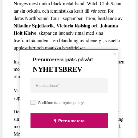
Norges mest unika black metal-band, Witch Club Satan,
tar sin ockulta och feministiska kraft till vår scen för
deras Northbound Tour i september. Trion, bestående av
Nikoline Spjelkavik
Victoria Røising
Johanna
,
och
Holt Kleive
, skapar en intensiv ritual med sina
liveframträdanden – en blandning av rå energi, visuella
upplevelser och magiska besvärjelser.
Prenumerera gratis på vårt
Inspirerade av den tidiga norska black metal-scenen, men
NYHETSBREV
med ett helt eget uttryck, bjuder de in publiken till en
rituell och brutal konsertupplevelse.
Vi är stolta över att presentera Penelope Trappes som
support till Witch Club Satan den 13 september!
Godkänn dataskyddspolicy*
Den Brighton-baserade australiensiskan har hyllats för
sin dronande, atmosfäriska musik där operautbildad sång
Prenumerera
möter mörk ambient, minimalism och emotionell tyngd.
Med rötter i både experimentell elektronik och poetisk