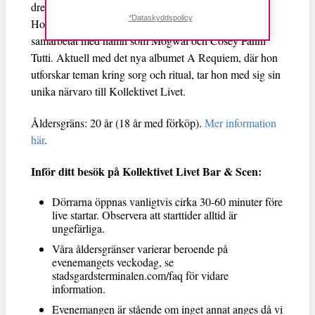
dreampop, har Penelope släppt musik via bland andra
*Dataskyddspolicy
Houndstooth och One Little Independent, och
samarbetat med namn som Mogwai och Cosey Fanni
Tutti. Aktuell med det nya albumet A Requiem, där hon
utforskar teman kring sorg och ritual, tar hon med sig sin
unika närvaro till Kollektivet Livet.
Åldersgräns: 20 år (18 år med förköp).
Mer information
här
.
Inför ditt besök på Kollektivet Livet Bar & Scen:
Dörrarna öppnas vanligtvis cirka 30-60 minuter före
live startar. Observera att starttider alltid är
ungefärliga.
Våra åldersgränser varierar beroende på
evenemangets veckodag, se
stadsgardsterminalen.com/faq för vidare
information.
Evenemangen är stående om inget annat anges då vi