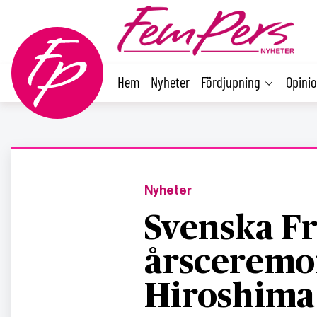
main
content
Hem
Nyheter
Fördjupning
Opini
Nyheter
Svenska Fr
årsceremo
Hiroshima