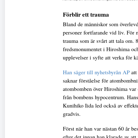
Förblir ett trauma
Bland de människor som överlev
personer fortfarande vid liv. För
trauma som är svårt att tala om. 
fredsmonumentet i Hiroshima och ä
upplevelser i syfte att verka för 
Han säger till nyhetsbyrån AP
att
saknar förståelse för atombombn
atombomben över Hiroshima var d
från bombens hypocentrum. Hans
Kunihiko Iida led också av effek
gradvis.
Först när han var nästan 60 år bes
efter det innan han klarade av att 