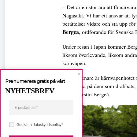
– Det är en stor ära att få närva
Nagasaki. Vi har ett ansvar att ly
berättelser vidare och stå upp fö
Bergeå
, ordförande för Svenska 
Under resan i Japan kommer Berge
liksom överlevande, liksom andra 
kärnvapen.
– 80 år senare är kärnvapenhotet 
Prenumerera gratis på vårt
och lyssna på dem som drabbats, k
NYHETSBREV
säger Kerstin Bergeå.
Godkänn dataskyddspolicy*