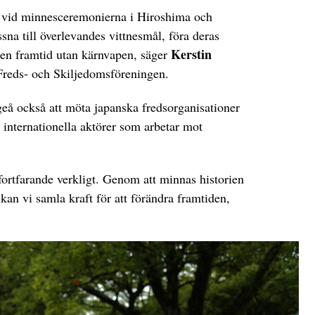
ra vid minnesceremonierna i Hiroshima och
ssna till överlevandes vittnesmål, föra deras
Kerstin
r en framtid utan kärnvapen, säger
Freds- och Skiljedomsföreningen.
å också att möta japanska fredsorganisationer
internationella aktörer som arbetar mot
fortfarande verkligt. Genom att minnas historien
an vi samla kraft för att förändra framtiden,