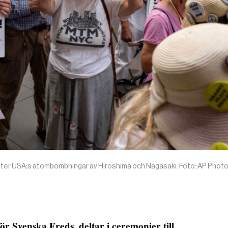
fter USA:s atombombningar av Hiroshima och Nagasaki. Foto: AP Photo
r Svenska Freds, deltar i ceremonier till