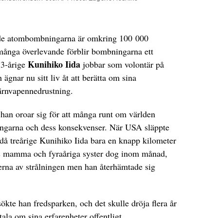
de atombombningarna är omkring 100 000
 många överlevande förblir bombningarna ett
Kunihiko Iida
83-årige
jobbar som volontär på
gnar nu sitt liv åt att berätta om sina
kärnvapennedrustning.
 han oroar sig för att många runt om världen
ingarna och dess konsekvenser. När USA släppte
å treårige Kunihiko Iida bara en knapp kilometer
 mamma och fyraåriga syster dog inom månad,
terna av strålningen men han återhämtade sig
ökte han fredsparken, och det skulle dröja flera år
tala om sina erfarenheter offentligt.