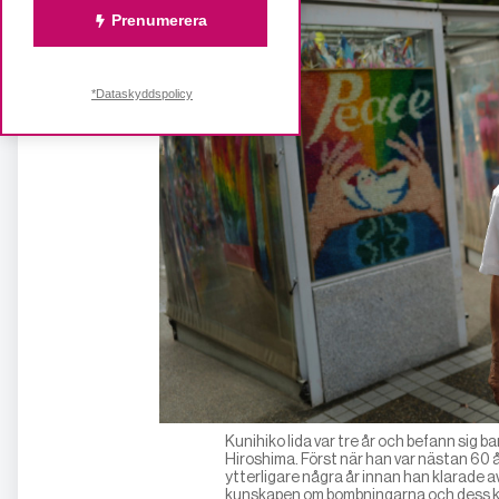
Prenumerera
*Dataskyddspolicy
Kunihiko Iida var tre år och befann sig
Hiroshima. Först när han var nästan 60 
ytterligare några år innan han klarade av
kunskapen om bombningarna och dess k