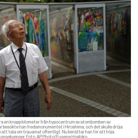
 bara en knapp kilometer från hypocentrum av atombomben av
år besökte han fredsmonumentet i Hiroshima, och det skulle dröja
 att tala om trauamat offentligt. Nu berättar han för att höja
onsekvenser. Foto: AP Photo/Eugene Hoshiko