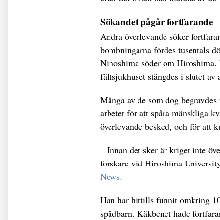
Sökandet pågår fortfarande
Andra överlevande söker fortfaran
bombningarna fördes tusentals död
Ninoshima söder om Hiroshima. 
fältsjukhuset stängdes i slutet av
Många av de som dog begravdes u
arbetet för att spåra mänskliga kv
överlevande besked, och för att k
– Innan det sker är kriget inte ö
forskare vid Hiroshima University
News.
Han har hittills funnit omkring 1
spädbarn. Käkbenet hade fortfar