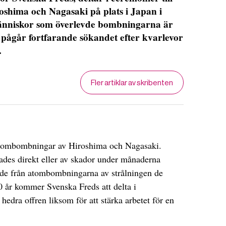
shima och Nagasaki på plats i Japan i
nniskor som överlevde bombningarna är
t pågår fortfarande sökandet efter kvarlevor
.
Fler artiklar av skribenten
atombombningar av Hiroshima och Nagasaki.
es direkt eller av skador under månaderna
ande från atombombningarna av strålningen de
80 år kommer Svenska Freds att delta i
hedra offren liksom för att stärka arbetet för en