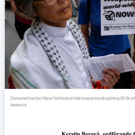
Demonstranter i New York kräver kärnvapennedrustning 80 år e
Iwamura
Kerstin Bergeå, ordförande fö