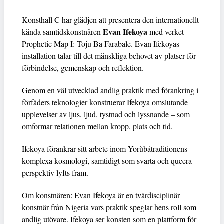
Konsthall C har glädjen att presentera den internationellt
Evan Ifekoya
kända samtidskonstnären
med verket
Prophetic Map I: Toju Ba Farabale. Evan Ifekoyas
installation talar till det mänskliga behovet av platser för
förbindelse, gemenskap och reflektion.
Genom en väl utvecklad andlig praktik med förankring i
förfäders teknologier konstruerar Ifekoya omslutande
upplevelser av ljus, ljud, tystnad och lyssnande – som
omformar relationen mellan kropp, plats och tid.
Ifekoya förankrar sitt arbete inom Yorùbátraditionens
komplexa kosmologi, samtidigt som svarta och queera
perspektiv lyfts fram.
Om konstnären: Evan Ifekoya är en tvärdisciplinär
konstnär från Nigeria vars praktik speglar hens roll som
andlig utövare. Ifekoya ser konsten som en plattform för