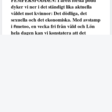
FEMPERSPODDEN: I årets första podd
dyker vi ner i det ständigt lika aktuella
våldet mot kvinnor: Det dödliga, det
sexuella och det ekonomiska. Med avstamp
i #metoo, en vecka fri från våld och Lön
hela dagen kan vi konstatera att det
varken saknas kunskap, data eller behov.
Vi efterlyser våldsprevention, ursäkter och
löneutjämnande åtgärder från såväl fack,
arbetsgivare och beslutsfattare.
Fempers
Fempers evenemang
Dela