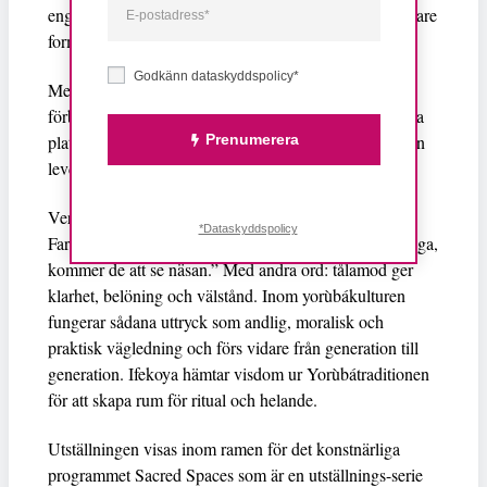
engagerar flera sinnen försöker jag förankra oss i djupare
former av medvetande.
Godkänn dataskyddspolicy*
Med min konst vill jag skapa en djupare känsla av
förbindelse, tillhörighet och medvetenhet – och gestalta
Prenumerera
platser där frigörelse och tillflykt inte bara är ideal, utan
levda erfarenheter.”
Verket har fått sin titel från Yorùbáordspråket Toju Ba
*Dataskyddspolicy
Farabale, vilket översätts som: ”Om ögonen är tålmodiga,
kommer de att se näsan.” Med andra ord: tålamod ger
klarhet, belöning och välstånd. Inom yorùbákulturen
fungerar sådana uttryck som andlig, moralisk och
praktisk vägledning och förs vidare från generation till
generation. Ifekoya hämtar visdom ur Yorùbátraditionen
för att skapa rum för ritual och helande.
Utställningen visas inom ramen för det konstnärliga
programmet Sacred Spaces som är en utställnings-serie