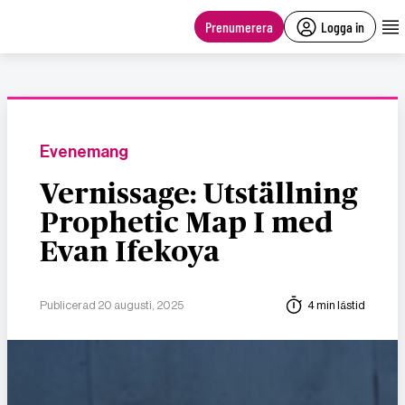
main
content
Prenumerera
Logga in
Evenemang
Vernissage: Utställning
Prophetic Map I med
Evan Ifekoya
Publicerad 20 augusti, 2025
4 min lästid