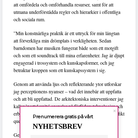
att omfördela och omförhandla resurser, samt för att
utmana underförstådda regler och hierarkier i offentliga
och sociala rum.
”Min konstnärliga praktik är ett uttryck för min längtan
att förverkliga min drömplats i verkligheten. Sedan
barndomen har musiken fungerat både som ett motgift
och som ett soundtrack till mina erfarenheter. Jag är djupt
engagerad i trossystem och kunskapsformer, och jag
betraktar kroppen som ett kunskapssystem i sig.
Genom att använda ljus och reflekterande ytor utforskar
jag perceptionens nyanser – vad det innebär att uppfatta
och att bli uppfattad. De arkitektoniska interventioner jag
kallar ’portal units’ anspelar på förfäders teknologier och
erbjuder en ny perceptionslins – en som rymmer specifikt
Prenumerera gratis på vårt
queera och neurodivergenta erfarenheter.
NYHETSBREV
Genom porträtt och rumsliga installationer som