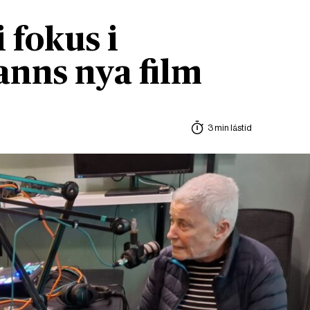
i fokus i
nns nya film
3 min lästid