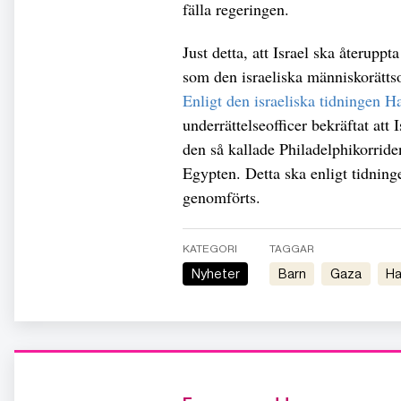
fälla regeringen.
Just detta, att Israel ska återuppt
som den israeliska människorätts
Enligt den israeliska tidningen H
underrättelseofficer bekräftat att
den så kallade Philadelphikorrid
Egypten. Detta ska enligt tidning
genomförts.
KATEGORI
TAGGAR
Nyheter
barn
gaza