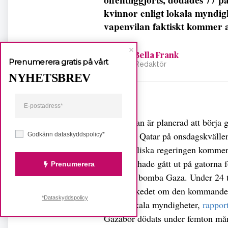
kvinnor enligt lokala myndi
vapenvilan faktiskt kommer a
Bella Frank
Prenumerera gratis på vårt
Redaktör
NYHETSBREV
Dela
Vapenvilan är planerad att börja 
kom från Qatar på onsdagskvällen 
Godkänn dataskyddspolicy*
den israeliska regeringen kommer
Gazabor hade gått ut på gatorna fö
Prenumerera
Israel att bomba Gaza. Under 24 
efter beskedet om den kommande 
*Dataskyddspolicy
enligt lokala myndigheter,
rappor
Gazabor dödats under femton må