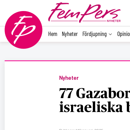
main
content
Hem
Nyheter
Fördjupning
Opini
Nyheter
77 Gazabor
israeliska