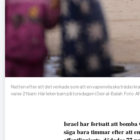
Natten efter att det verkade som att en vapenvila ska träda i
varav 21 barn. Här leker barn på torsdagen i Deir al-Balah. Foto: A
Israel har fortsatt att bomba 
säga bara timmar efter att e
offentliggjorts, dödades 77 p