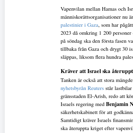
Vapenvilan mellan Hamas och Israel
människorättsorganisationer nu är
palestinier i Gaza
, som har pågåt
2023 då omkring 1 200 personer d
på söndag ska den första fasen var
tillbaka från Gaza och drygt 30 
släppas, liksom flera hundra pales
Kräver att Israel ska återuppt
Tanken är också att stora mängde
nyhetsbyrån Reuters
står lastbila
gränsstaden El-Arish, redo att kö
Benjamin N
Israels regering med
säkerhetskabinett för att godkänn
Samtidigt kräver Israels finansmi
ska återuppta kriget efter vapenvi