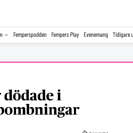
on
Femperspodden
Fempers Play
Evenemang
Tidigare 
 dödade i
 bombningar