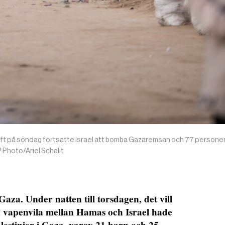
 kraft på söndag fortsatte Israel att bomba Gazaremsan och 77 person
P Photo/Ariel Schalit
Gaza. Under natten till torsdagen, det vill
n vapenvila mellan Hamas och Israel hade
alestinier i Gaza, varav 21 barn och 25