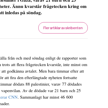
gheter. Ännu kvarstår frågetecken kring om
tt inledas på söndag.
Fler artiklar av skribenten
gälla från och med söndag enligt de rapporter som
trots att flera frågetecken kvarstår, inte minst om
 att godkänna avtalet. Men bara timmar efter att
r att fira den efterlängtade nyheten fortsatte
timmar dödats 88 palestinier, varav 77 dödades
vapenvilan. Av de dödade var 21 barn och 25
terar CNN
. Sammanlagt har minst 46 600
nader.