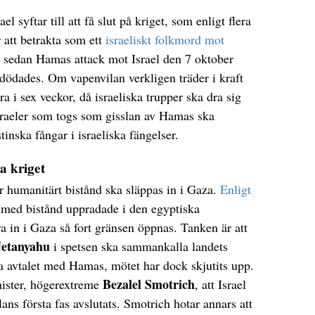
 syftar till att få slut på kriget, som enligt flera
 att betrakta som ett
israeliskt folkmord mot
t sedan Hamas attack mot Israel den 7 oktober
ödades. Om vapenvilan verkligen träder i kraft
a i sex veckor, då israeliska trupper ska dra sig
israeler som togs som gisslan av Hamas ska
tinska fångar i israeliska fängelser.
a kriget
r humanitärt bistånd ska släppas in i Gaza.
Enligt
r med bistånd uppradade i den egyptiska
ra in i Gaza så fort gränsen öppnas. Tanken är att
etanyahu
i spetsen ska sammankalla landets
a avtalet med Hamas, mötet har dock skjutits upp.
Bezalel Smotrich
nister, högerextreme
, att Israel
lans första fas avslutats. Smotrich hotar annars att