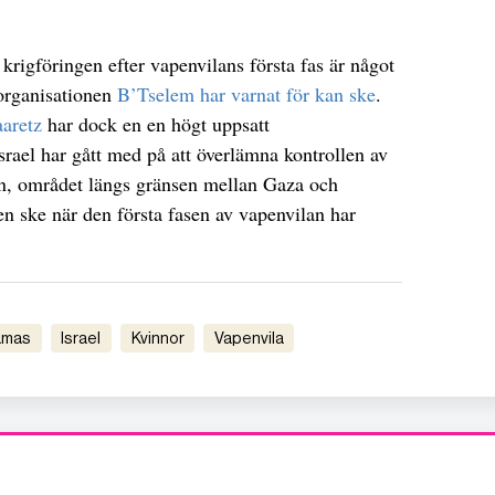
a krigföringen efter vapenvilans första fas är något
organisationen
B’Tselem har varnat för kan ske
.
aaretz
har dock en en högt uppsatt
 Israel har gått med på att överlämna kontrollen av
en, området längs gränsen mellan Gaza och
en ske när den första fasen av vapenvilan har
hamas
israel
kvinnor
vapenvila