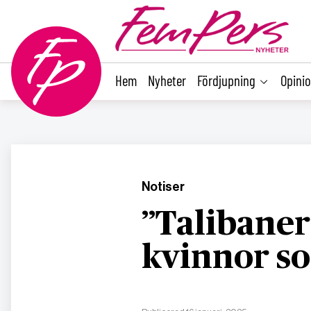
main
content
Hem
Nyheter
Fördjupning
Opini
Notiser
”Talibaner
kvinnor s