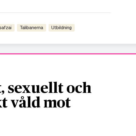
usafzai
talibanerna
utbildning
, sexuellt och
t våld mot