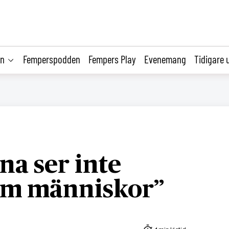
on
Femperspodden
Fempers Play
Evenemang
Tidigare 
na ser inte
om människor”