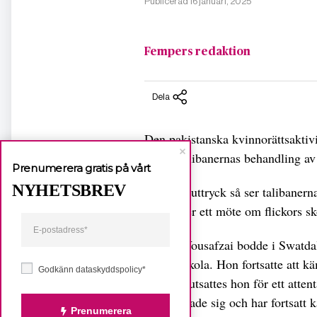
Publicerad 16 januari, 2025
Fempers redaktion
Dela
Den pakistanska kvinnorättsaktiv
ledare talibanernas behandling av
Prenumerera gratis på vårt
NYHETSBREV
– Enkelt uttryck så ser talibaner
hon under ett möte om flickors sk
Malala Yousafzai bodde i Swatdal
hennes skola. Hon fortsatte att kä
Godkänn dataskyddspolicy*
gammal utsattes hon för ett attent
Hon klarade sig och har fortsatt 
Prenumerera