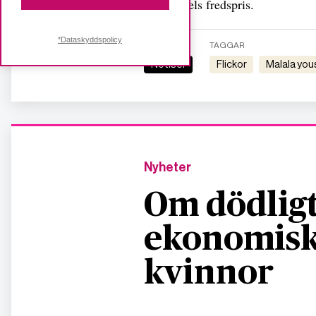
hon Nobels fredspris.
*Dataskyddspolicy
KATEGORI
TAGGAR
Notiser
flickor
malala yo
Nyheter
Om dödligt
ekonomisk
kvinnor