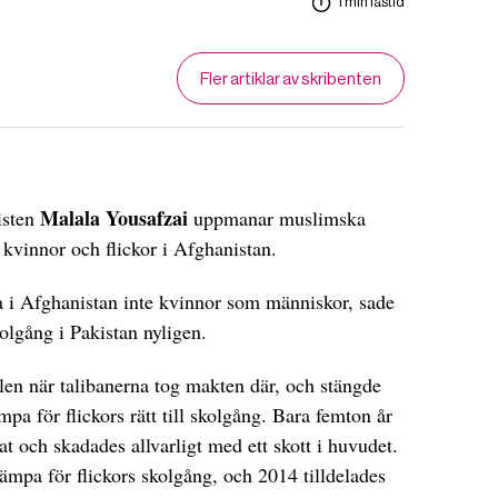
1 min lästid
Fler artiklar av skribenten
Malala Yousafzai
isten
uppmanar muslimska
 kvinnor och flickor i Afghanistan.
na i Afghanistan inte kvinnor som människor, sade
olgång i Pakistan nyligen.
en när talibanerna tog makten där, och stängde
mpa för flickors rätt till skolgång. Bara femton år
at och skadades allvarligt med ett skott i huvudet.
kämpa för flickors skolgång, och 2014 tilldelades