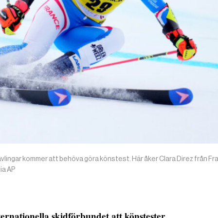
 tävlingar kommer att behöva göra könstest. Här åker Clara Direz från Fr
ia AP
ernationella skidförbundet att könstester