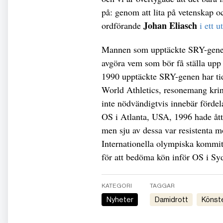
på: genom att lita på vetenskap o
Johan Eliasch
ordförande
i ett u
Mannen som upptäckte SRY-gen
avgöra vem som bör få ställa upp
1990 upptäckte SRY-genen har tidig
World Athletics, resonemang kri
inte nödvändigtvis innebär fördela
OS i Atlanta, USA, 1996 hade ått
men sju av dessa var resistenta m
Internationella olympiska kommitt
för att bedöma kön inför OS i S
KATEGORI
TAGGAR
Nyheter
damidrott
könst