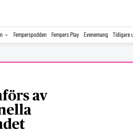
on
Femperspodden
Fempers Play
Evenemang
Tidigare 
nförs av
nella
ndet