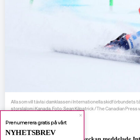
Alla som vill tävla i damklassen i Internationella skidförbundets
storslalom i Kanada. Foto: Sean Kilpatrick /The Canadian Press v
Prenumerera gratis på vårt
NYHETSBREV
I förra veckan meddelade Int