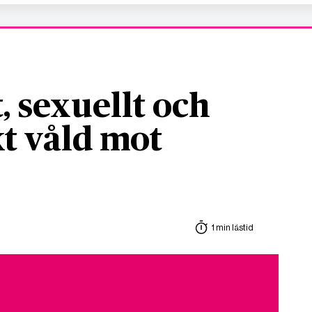
, sexuellt och
t våld mot
1 min lästid