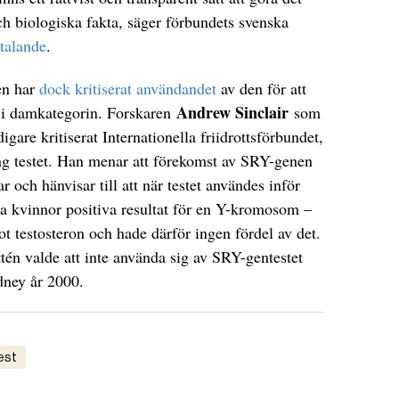
ch biologiska fakta, säger förbundets svenska
ttalande
.
en har
dock kritiserat användandet
av den för att
Andrew Sinclair
 i damkategorin. Forskaren
som
are kritiserat Internationella friidrottsförbundet,
ng testet. Han menar att förekomst av SRY-genen
r och hänvisar till att när testet användes inför
a kvinnor positiva resultat för en Y-kromosom –
ot testosteron och hade därför ingen fördel av det.
én valde att inte använda sig av SRY-gentestet
ydney år 2000.
est