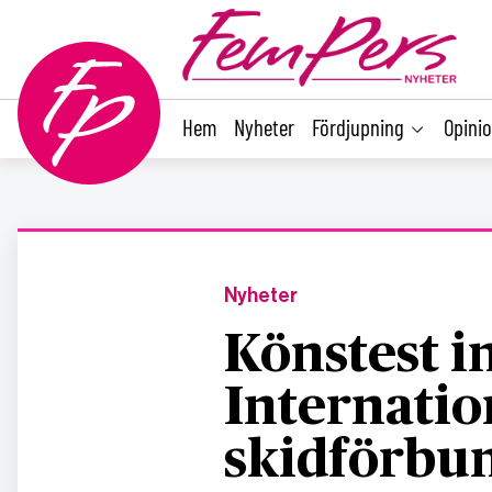
main
content
Hem
Nyheter
Fördjupning
Opini
Nyheter
Könstest i
Internatio
skidförbu