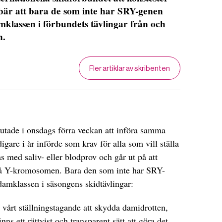
bär att bara de som inte har SRY-genen
mklassen i förbundets tävlingar från och
n.
Fler artiklar av skribenten
lutade i onsdags förra veckan att införa samma
igare i år införde som krav för alla som vill ställa
s med saliv- eller blodprov och går ut på att
å Y-kromosomen. Bara den som inte har SRY-
damklassen i säsongens skidtävlingar:
 vårt ställningstagande att skydda damidrotten,
inns ett rättvist och transparent sätt att göra det