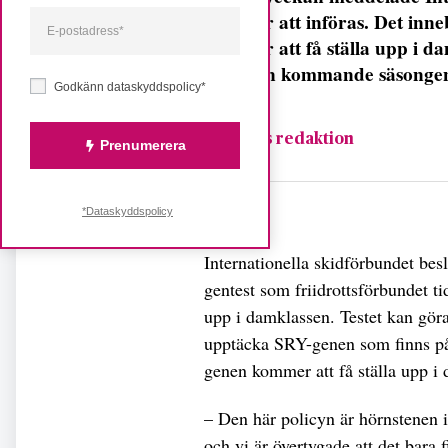
kommer att införas. Det inne
kommer att få ställa upp i da
med den kommande säsonge
Godkänn dataskyddspolicy*
Fempers redaktion
Prenumerera
Dela
*Dataskyddspolicy
Internationella skidförbundet bes
gentest som friidrottsförbundet tid
upp i damklassen. Testet kan göra
upptäcka SRY-genen som finns p
genen kommer att få ställa upp i 
– Den här policyn är hörnstenen i
och vi är övertygade att det bara f