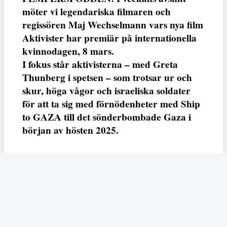
möter vi legendariska filmaren och
regissören Maj Wechselmann vars nya film
Aktivister har premiär på internationella
kvinnodagen, 8 mars.
I fokus står aktivisterna – med Greta
Thunberg i spetsen – som trotsar ur och
skur, höga vågor och israeliska soldater
för att ta sig med förnödenheter med Ship
to GAZA till det sönderbombade Gaza i
början av hösten 2025.
Dela
Maj
8 mars, på internationella kvinnordagen, går
Wechselmann
s sextionde film
Aktivister
upp på