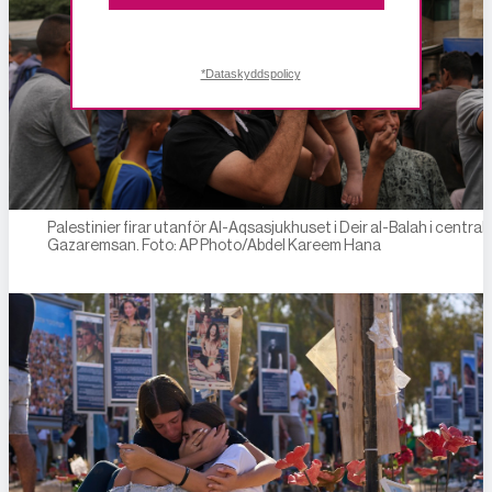
*Dataskyddspolicy
Palestinier firar utanför Al-Aqsasjukhuset i Deir al-Balah i central
Gazaremsan. Foto: AP Photo/Abdel Kareem Hana