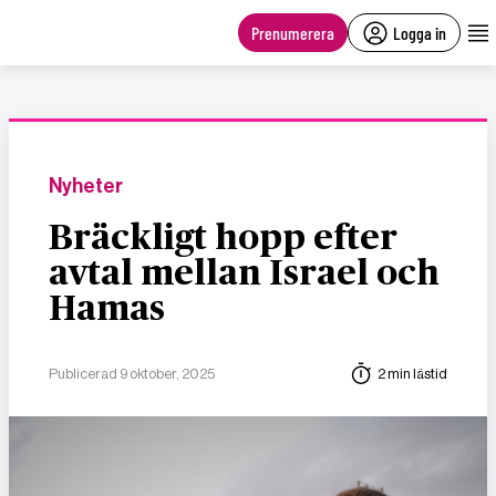
main
content
Prenumerera
Logga in
Nyheter
Bräckligt hopp efter
avtal mellan Israel och
Hamas
Publicerad 9 oktober, 2025
2 min lästid