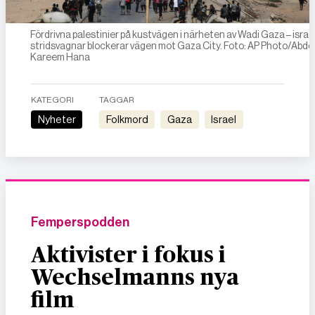
Fördrivna palestinier på kustvägen i närheten av Wadi Gaza – israe
stridsvagnar blockerar vägen mot Gaza City. Foto: AP Photo/Abde
Kareem Hana
KATEGORI
TAGGAR
Nyheter
folkmord
gaza
israel
Femperspodden
Aktivister i fokus i
Wechselmanns nya
film