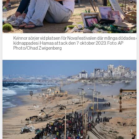
Kvinnor sörjer vid platsen för Novafestivalen där många dödades 
kidnappades i Hamas attack den 7 oktober 2023. Foto: AP
Photo/Ohad Zwigenberg