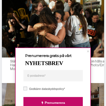
Prenumerera gratis på vårt
Släktingar, vänner och supportrar till israeliska gisslan som hålls av
NYHETSBREV
Hamas i Gaza firar vid ”gisslantorget” i Tel Aviv. Foto: AP Photo/Emil
Morenatti
Godkänn dataskyddspolicy*
Prenumerera