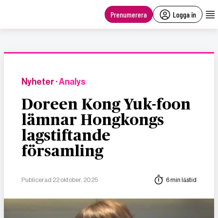
main
content
Prenumerera
Logga in
Nyheter
· Analys
Doreen Kong Yuk-foon
lämnar Hongkongs
lagstiftande
församling
Publicerad 22 oktober, 2025
6 min lästid