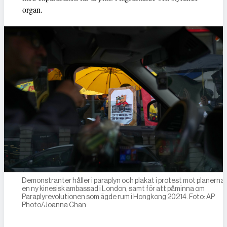
organ.
Demonstranter håller i paraplyn och plakat i protest mot planerna 
en ny kinesisk ambassad i London, samt för att påminna om
Paraplyrevolutionen som ägde rum i Hongkong 20214. Foto: AP
Photo/Joanna Chan