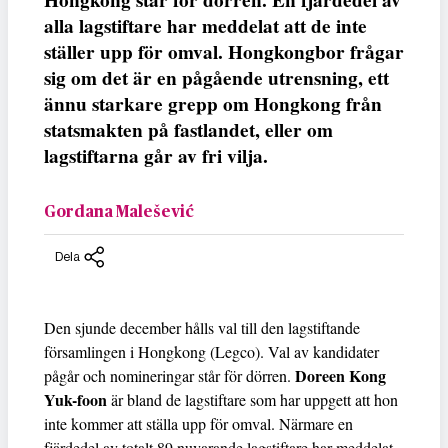
Hongkong står för dörren. En fjärdedel av
alla lagstiftare har meddelat att de inte
ställer upp för omval. Hongkongbor frågar
sig om det är en pågående utrensning, ett
ännu starkare grepp om Hongkong från
statsmakten på fastlandet, eller om
lagstiftarna går av fri vilja.
Gordana Malešević
Dela
Den sjunde december hålls val till den lagstiftande
församlingen i Hongkong (Legco). Val av kandidater
Doreen Kong
pågår och nomineringar står för dörren.
Yuk-foon
är bland de lagstiftare som har uppgett att hon
inte kommer att ställa upp för omval. Närmare en
fjärdedel av totalt 89 nuvarande lagstiftare har meddelat