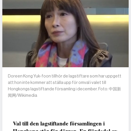
Doreen Kong Yuk-foon tillhör de lagstiftare som har uppgett
att hon inte kommer att ställa upp för omval i valet till
Hongkongs lagstiftande församling i december. Foto: 中国新
闻网/Wikimedia
Val till den lagstiftande församlingen i