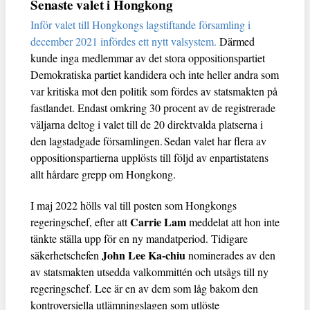
Senaste valet i Hongkong
Inför valet till Hongkongs lagstiftande församling i
december 2021 infördes ett nytt valsystem.
Därmed
kunde inga medlemmar av det stora oppositionspartiet
Demokratiska partiet kandidera och inte heller andra som
var kritiska mot den politik som fördes av statsmakten på
fastlandet. Endast omkring 30 procent av de registrerade
väljarna deltog i valet till de 20 direktvalda platserna i
den lagstadgade församlingen. Sedan valet har flera av
oppositionspartierna upplösts till följd av enpartistatens
allt hårdare grepp om Hongkong.
I maj 2022 hölls val till posten som Hongkongs
Carrie Lam
regeringschef, efter att
meddelat att hon inte
tänkte ställa upp för en ny mandatperiod. Tidigare
John Lee Ka-chiu
säkerhetschefen
nominerades av den
av statsmakten utsedda valkommittén och utsågs till ny
regeringschef. Lee är en av dem som låg bakom den
kontroversiella utlämningslagen som utlöste