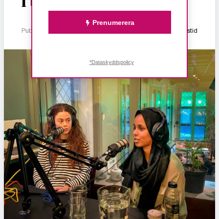
i tiden
Prenumerera
Publicerad 10 januari, 2026
1 min lästid
*Dataskyddspolicy