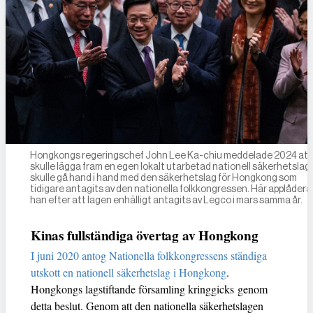
Hongkongs regeringschef John Lee Ka-chiu meddelade 2024 att
skulle lägga fram en egen lokalt utarbetad nationell säkerhetslag
skulle gå hand i hand med den säkerhetslag för Hongkong som
tidigare antagits av den nationella folkkongressen. Här applådera
han efter att lagen enhälligt antagits av Legco i mars samma år.
Kinas fullständiga övertag av Hongkong
I juni 2020 antog Nationella folkkongressens ständiga
utskott en nationell säkerhetslag i Hongkong
.
Hongkongs lagstiftande församling kringgicks genom
detta beslut. Genom att den nationella säkerhetslagen