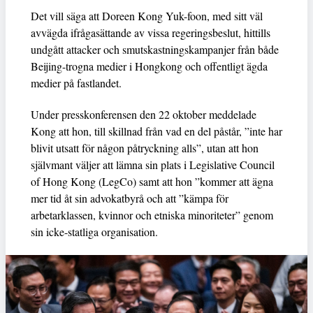
Det vill säga att Doreen Kong Yuk-foon, med sitt väl
avvägda ifrågasättande av vissa regeringsbeslut, hittills
undgått attacker och smutskastningskampanjer från både
Beijing-trogna medier i Hongkong och offentligt ägda
medier på fastlandet.
Under presskonferensen den 22 oktober meddelade
Kong att hon, till skillnad från vad en del påstår, ”inte har
blivit utsatt för någon påtryckning alls”, utan att hon
självmant väljer att lämna sin plats i Legislative Council
of Hong Kong (LegCo) samt att hon ”kommer att ägna
mer tid åt sin advokatbyrå och att ”kämpa för
arbetarklassen, kvinnor och etniska minoriteter” genom
sin icke-statliga organisation.