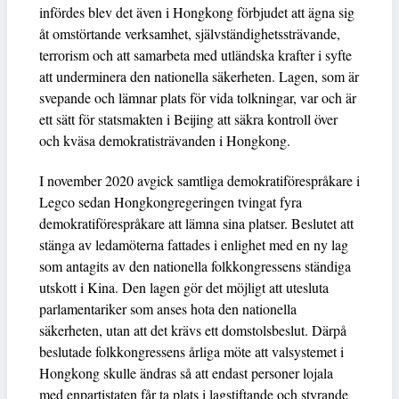
infördes blev det även i Hongkong förbjudet att ägna sig
åt omstörtande verksamhet, självständighetssträvande,
terrorism och att samarbeta med utländska krafter i syfte
att underminera den nationella säkerheten. Lagen, som är
svepande och lämnar plats för vida tolkningar, var och är
ett sätt för statsmakten i Beijing att säkra kontroll över
och kväsa demokratisträvanden i Hongkong.
I november 2020 avgick samtliga demokratiförespråkare i
Legco sedan Hongkongregeringen tvingat fyra
demokratiförespråkare att lämna sina platser. Beslutet att
stänga av ledamöterna fattades i enlighet med en ny lag
som antagits av den nationella folkkongressens ständiga
utskott i Kina. Den lagen gör det möjligt att utesluta
parlamentariker som anses hota den nationella
säkerheten, utan att det krävs ett domstolsbeslut. Därpå
beslutade folkkongressens årliga möte att valsystemet i
Hongkong skulle ändras så att endast personer lojala
med enpartistaten får ta plats i lagstiftande och styrande