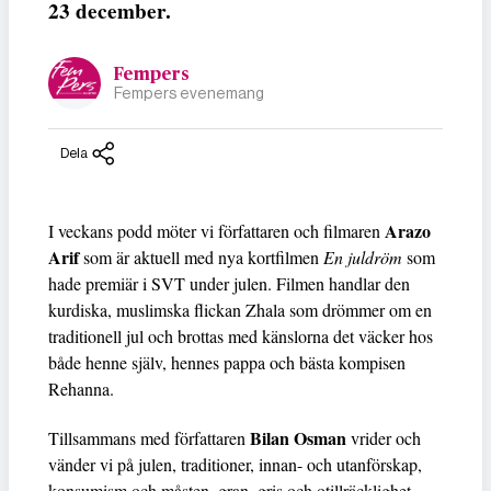
23 december.
Fempers
Fempers evenemang
Dela
Arazo
I veckans podd möter vi författaren och filmaren
Arif
som är aktuell med nya kortfilmen
En juldröm
som
hade premiär i SVT under julen. Filmen handlar den
kurdiska, muslimska flickan Zhala som drömmer om en
traditionell jul och brottas med känslorna det väcker hos
både henne själv, hennes pappa och bästa kompisen
Rehanna.
Bilan Osman
Tillsammans med författaren
vrider och
vänder vi på julen, traditioner, innan- och utanförskap,
konsumism och måsten, gran, gris och otillräcklighet,