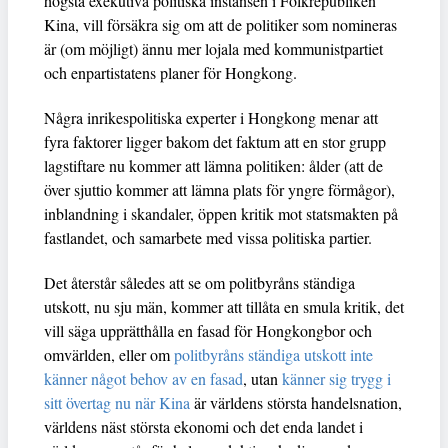
högsta exekutiva politiska instansen i Folkrepubliken
Kina, vill försäkra sig om att de politiker som nomineras
är (om möjligt) ännu mer lojala med kommunistpartiet
och enpartistatens planer för Hongkong.
Några inrikespolitiska experter i Hongkong menar att
fyra faktorer ligger bakom det faktum att en stor grupp
lagstiftare nu kommer att lämna politiken: ålder (att de
över sjuttio kommer att lämna plats för yngre förmågor),
inblandning i skandaler, öppen kritik mot statsmakten på
fastlandet, och samarbete med vissa politiska partier.
Det återstår således att se om politbyråns ständiga
utskott, nu sju män, kommer att tillåta en smula kritik, det
vill säga upprätthålla en fasad för Hongkongbor och
omvärlden, eller om
politbyråns ständiga utskott inte
känner något behov av en fasad
, utan
känner sig trygg i
sitt övertag nu när Kina
är världens största handelsnation,
världens näst största ekonomi och det enda landet i