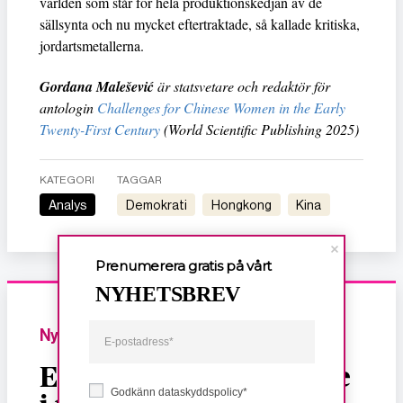
världen som står för hela produktionskedjan av de
sällsynta och nu mycket eftertraktade, så kallade kritiska,
jordartsmetallerna.
Gordana Malešević
är statsvetare och redaktör för
antologin
Challenges for Chinese Women in the Early
Twenty-First Century
(World Scientific Publishing 2025)
KATEGORI
TAGGAR
Analys
demokrati
hongkong
Kina
Prenumerera gratis på vårt
NYHETSBREV
Nyheter
En juldröm för Sverige
Godkänn dataskyddspolicy*