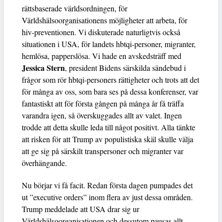
rättsbaserade världsordningen, för
Världshälsoorganisationens möjligheter att arbeta, för
hiv-preventionen. Vi diskuterade naturligtvis också
situationen i USA, för landets hbtqi-personer, migranter,
hemlösa, papperslösa. Vi hade en avskedsträff med
Jessica Stern
, president Bidens särskilda sändebud i
frågor som rör hbtqi-personers rättigheter och trots att det
för många av oss, som bara ses på dessa konferenser, var
fantastiskt att för första gången på många år få träffa
varandra igen, så överskuggades allt av valet. Ingen
trodde att detta skulle leda till något positivt. Alla tänkte
att risken för att Trump av populistiska skäl skulle välja
att ge sig på särskilt transpersoner och migranter var
överhängande.
Nu börjar vi få facit. Redan första dagen pumpades det
ut ”executive orders” inom flera av just dessa områden.
Trump meddelade att USA drar sig ur
Världshälsoorganisationen och dessutom pausas allt