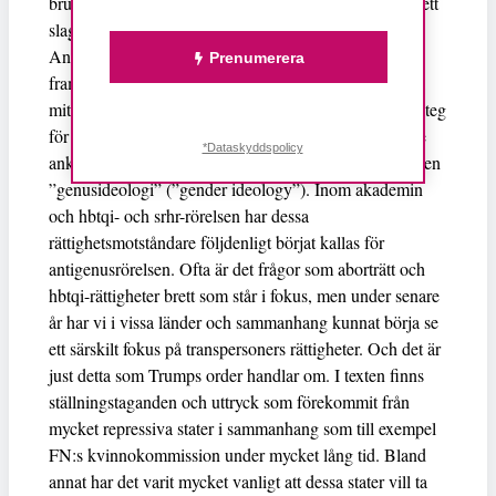
brukar kallas antigenusrörelsen är den här texten som ett
slags provkarta på åsikter och formuleringar.
Antigenusrörelsen började formeras efter de
Prenumerera
framgångsrika FN-konferenserna i Kairo och Beijing i
mitten på 1990-talet. De som inte önskade se de framsteg
för kvinnors rättigheter som kunde noteras där började
*Dataskyddspolicy
anklaga förespråkarna för att de bedrev politik utifrån en
”genusideologi” (”gender ideology”). Inom akademin
och hbtqi- och srhr-rörelsen har dessa
rättighetsmotståndare följdenligt börjat kallas för
antigenusrörelsen. Ofta är det frågor som aborträtt och
hbtqi-rättigheter brett som står i fokus, men under senare
år har vi i vissa länder och sammanhang kunnat börja se
ett särskilt fokus på transpersoners rättigheter. Och det är
just detta som Trumps order handlar om. I texten finns
ställningstaganden och uttryck som förekommit från
mycket repressiva stater i sammanhang som till exempel
FN:s kvinnokommission under mycket lång tid. Bland
annat har det varit mycket vanligt att dessa stater vill ta