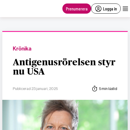
main
content
Prenumerera
Logga in
Krönika
Antigenusrörelsen styr
nu USA
Publicerad 23 januari, 2025
5 min lästid