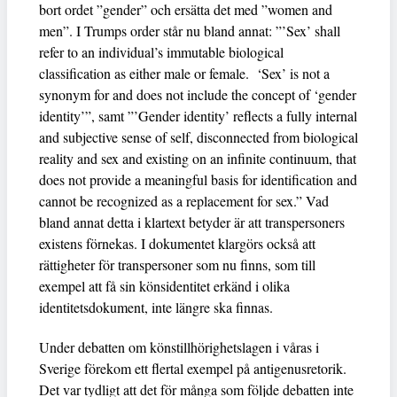
bort ordet ”gender” och ersätta det med ”women and
men”. I Trumps order står nu bland annat: ”’Sex’ shall
refer to an individual’s immutable biological
classification as either male or female. ‘Sex’ is not a
synonym for and does not include the concept of ‘gender
identity’”, samt ”’Gender identity’ reflects a fully internal
and subjective sense of self, disconnected from biological
reality and sex and existing on an infinite continuum, that
does not provide a meaningful basis for identification and
cannot be recognized as a replacement for sex.” Vad
bland annat detta i klartext betyder är att transpersoners
existens förnekas. I dokumentet klargörs också att
rättigheter för transpersoner som nu finns, som till
exempel att få sin könsidentitet erkänd i olika
identitetsdokument, inte längre ska finnas.
Under debatten om könstillhörighetslagen i våras i
Sverige förekom ett flertal exempel på antigenusretorik.
Det var tydligt att det för många som följde debatten inte