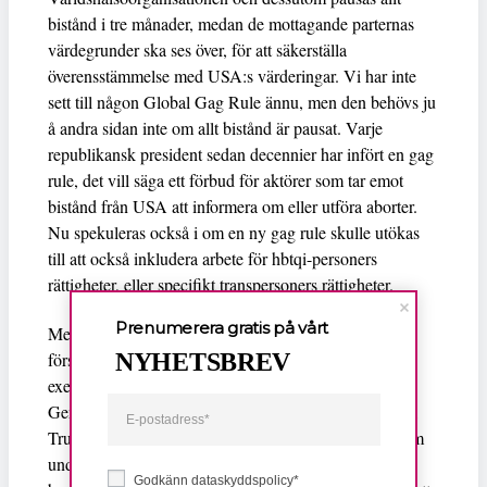
bistånd i tre månader, medan de mottagande parternas
värdegrunder ska ses över, för att säkerställa
överensstämmelse med USA:s värderingar. Vi har inte
sett till någon Global Gag Rule ännu, men den behövs ju
å andra sidan inte om allt bistånd är pausat. Varje
republikansk president sedan decennier har infört en gag
rule, det vill säga ett förbud för aktörer som tar emot
bistånd från USA att informera om eller utföra aborter.
Nu spekuleras också i om en ny gag rule skulle utökas
till att också inkludera arbete för hbtqi-personers
rättigheter, eller specifikt transpersoners rättigheter.
Prenumerera gratis på vårt
Men, allra mest uppmärksamhet i hbtqi-rörelsen dessa
NYHETSBREV
första dygn med Trump som president har förstås den
executive order som heter ”Defending Women from
Gender Ideology Extremism and Restoring Biological
Truth to the Federal Government” fått. För alla oss som
under de senaste decennierna följt den rörelse som
Godkänn dataskyddspolicy*