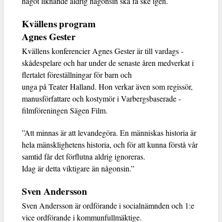
något liknande aldrig någonsin ska få ske igen.
Kvällens program
Agnes Gester
Kvällens konferencier Agnes Gester är till ­vardags ­
skådespelare och har under de senaste åren ­medverkat i
flertalet föreställningar för barn och
unga på Teater Halland. Hon verkar även som ­regissör,
manusförfattare och kostymör i Varbergsbaserade ­
filmföreningen Sägen Film.
”Att minnas är att levandegöra. En människas ­historia är
hela mänsklighetens historia, och för att kunna ­förstå vår
samtid får det förflutna aldrig ignoreras.
Idag är detta viktigare än någonsin.”
Sven Andersson
Sven Andersson är ordförande i socialnämnden och ­1:e
vice ordförande i kommunfullmäktige.