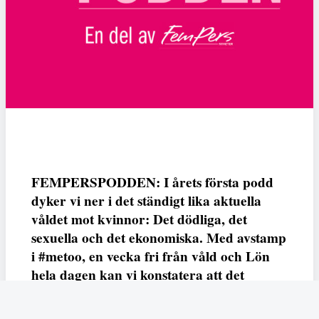
FEMPERSPODDEN: I årets första podd
dyker vi ner i det ständigt lika aktuella
våldet mot kvinnor: Det dödliga, det
sexuella och det ekonomiska. Med avstamp
i #metoo, en vecka fri från våld och Lön
hela dagen kan vi konstatera att det
varken saknas kunskap, data eller behov.
Vi efterlyser våldsprevention, ursäkter och