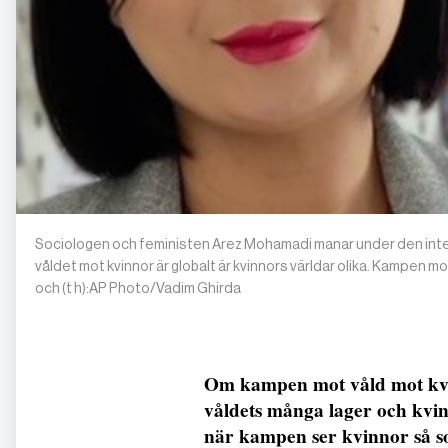
Sociologen och feministen Arez Mohamadi manar under den intern
våldet mot kvinnor är globalt är kvinnors världar olika. Kampen mo
och (t h):AP Photo/Vadim Ghirda
Om kampen mot våld mot kvi
våldets många lager och kvinn
när kampen ser kvinnor så so