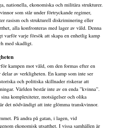
iga, nationella, ekonomiska och militära strukturer.
kvinnor som står under förtryckande regimer,
r rasism och strukturell diskriminering eller
tthet, alla konfronteras med lager av våld. Denna
igt varför varje försök att skapa en enhetlig kamp
och med skadligt.
gheten
rför kampen mot våld, om den formas efter en
 delar av verkligheten. En kamp som inte ser
storiska och politiska skillnader riskerar att
ingar. Världen består inte av en enda ”kvinna”.
sina komplexiteter, motsägelser och olika
 är det nödvändigt att inte glömma transkvinnor.
emmet. På andra på gatan, i lagen, vid
r genom ekonomisk utsatthet. I vissa samhällen är