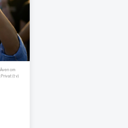
: Även om
rivat (t v)