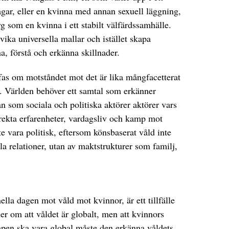
gar, eller en kvinna med annan sexuell läggning,
yg som en kvinna i ett stabilt välfärdssamhälle.
ka universella mallar och istället skapa
a, förstå och erkänna skillnader.
fas om motståndet mot det är lika mångfacetterat
. Världen behöver ett samtal som erkänner
an som sociala och politiska aktörer aktörer vars
irekta erfarenheter, vardagsliv och kamp mot
 vara politisk, eftersom könsbaserat våld inte
lla relationer, utan av maktstrukturer som familj,
lla dagen mot våld mot kvinnor, är ett tillfälle
r om att våldet är globalt, men att kvinnors
mpen ska vara global måste den erkänna våldets