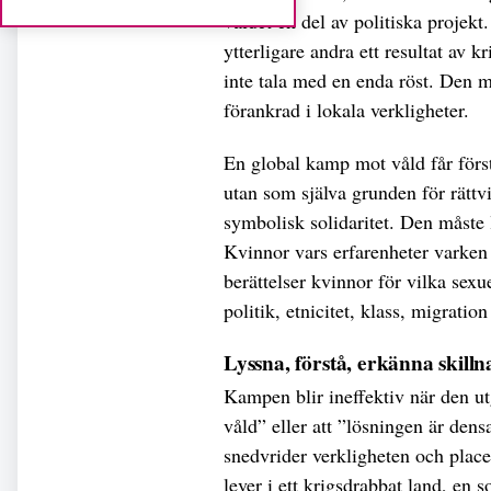
våldet en del av politiska projekt
ytterligare andra ett resultat av 
inte tala med en enda röst. Den
förankrad i lokala verkligheter.
En global kamp mot våld får först
utan som själva grunden för rätt
symbolisk solidaritet. Den måste l
Kvinnor vars erfarenheter varken s
berättelser kvinnor för vilka sex
politik, etnicitet, klass, migration 
Lyssna, förstå, erkänna skill
Kampen blir ineffektiv när den utg
våld” eller att ”lösningen är den
snedvrider verkligheten och place
lever i ett krigsdrabbat land, en s