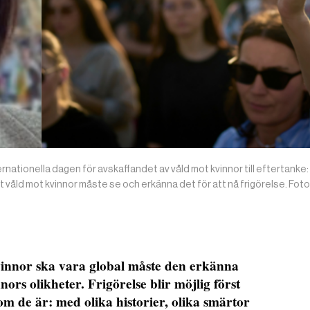
ationella dagen för avskaffandet av våld mot kvinnor till eftertanke
t våld mot kvinnor måste se och erkänna det för att nå frigörelse. Foto:P
nnor ska vara global måste den erkänna
ors olikheter. Frigörelse blir möjlig först
m de är: med olika historier, olika smärtor