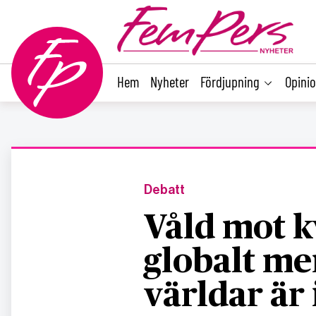
main
content
Hem
Nyheter
Fördjupning
Opini
Debatt
Våld mot k
globalt me
världar är