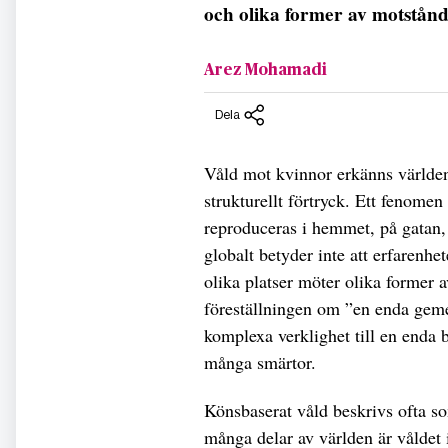
och olika former av motstån
Arez Mohamadi
Dela
Våld mot kvinnor erkänns världen
strukturellt förtryck. Ett fenome
reproduceras i hemmet, på gatan, 
globalt betyder inte att erfarenhe
olika platser möter olika former 
föreställningen om ”en enda geme
komplexa verklighet till en enda 
många smärtor.
Könsbaserat våld beskrivs ofta som
många delar av världen är våldet i