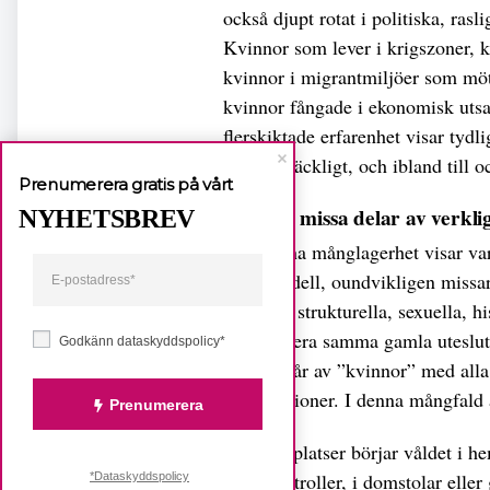
också djupt rotat i politiska, rasl
Kvinnor som lever i krigszoner, 
kvinnor i migrantmiljöer som möte
kvinnor fångade i ekonomisk utsa
flerskiktade erfarenhet visar tydl
blir otillräckligt, och ibland till 
Prenumerera gratis på vårt
Får inte missa delar av verkli
NYHETSBREV
Just denna månglagerhet visar va
enda modell, oundvikligen missar
kvinnors strukturella, sexuella, hi
reproducera samma gamla uteslutn
Godkänn dataskyddspolicy*
Den består av ”kvinnor” med alla 
livssituationer. I denna mångfald
Prenumerera
På vissa platser börjar våldet i h
gränskontroller, i domstolar elle
*Dataskyddspolicy