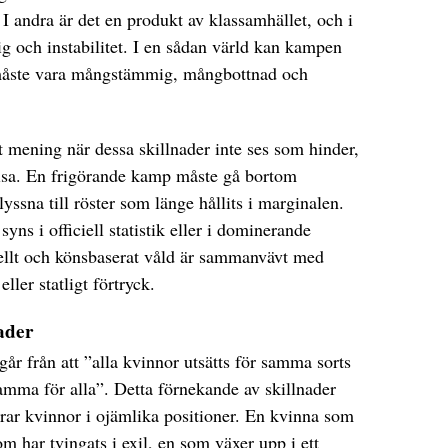
. I andra är det en produkt av klassamhället, och i
krig och instabilitet. I en sådan värld kan kampen
 måste vara mångstämmig, mångbottnad och
 mening när dessa skillnader inte ses som hinder,
visa. En frigörande kamp måste gå bortom
yssna till röster som länge hållits i marginalen.
yns i officiell statistik eller i dominerande
uellt och könsbaserat våld är sammanvävt med
eller statligt förtryck.
nader
år från att ”alla kvinnor utsätts för samma sorts
samma för alla”. Detta förnekande av skillnader
rar kvinnor i ojämlika positioner. En kvinna som
om har tvingats i exil, en som växer upp i ett