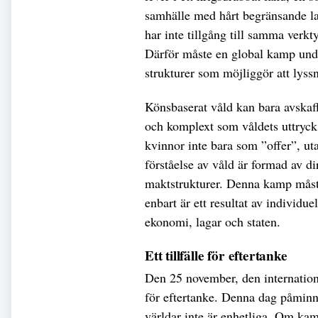
samhälle med hårt begränsande la
har inte tillgång till samma verkt
Därför måste en global kamp undvi
strukturer som möjliggör att lyssn
Könsbaserat våld kan bara avskaf
och komplext som våldets uttryck
kvinnor inte bara som ”offer”, ut
förståelse av våld är formad av d
maktstrukturer. Denna kamp måste
enbart är ett resultat av individue
ekonomi, lagar och staten.
Ett tillfälle för eftertanke
Den 25 november, den internatione
för eftertanke. Denna dag påminne
världar inte är enhetliga. Om ka