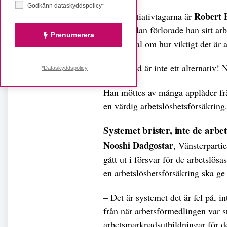
Godkänn dataskyddspolicy*
Robert
En av initiativtagarna är
två år sedan förlorade han sitt ar
Prenumerera
med ett tal om hur viktigt det är a
– Tystnad är inte ett alternativ!
*Dataskyddspolicy
Han möttes av många applåder från
en värdig arbetslöshetsförsäkring
Systemet brister, inte de arbet
Nooshi Dadgostar
,
Vänsterpartie
gått ut i försvar för de arbetslösa
en arbetslöshetsförsäkring ska ge 
– Det är systemet det är fel på, i
från när arbetsförmedlingen var s
arbetsmarknadsutbildningar för d