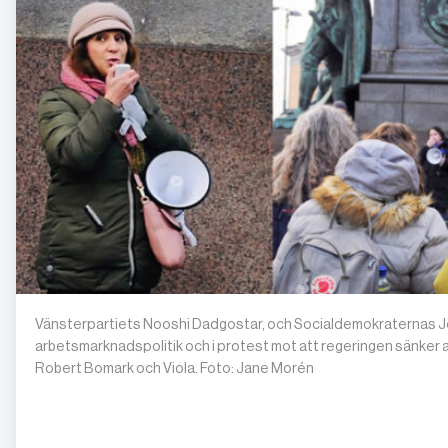
Vänsterpartiets Nooshi Dadgostar, och Socialdemokraternas J
arbetsmarknadspolitik och i protest mot att regeringen sänker 
Robert Bomark och Viola. Foto: Jane Morén