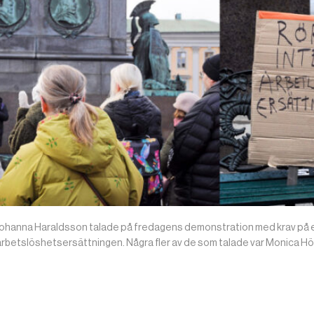
ohanna Haraldsson talade på fredagens demonstration med krav på e
arbetslöshetsersättningen. Några fler av de som talade var Monica Hö