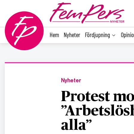
main
content
Hem
Nyheter
Fördjupning
Opini
Nyheter
Protest mo
”Arbetslös
alla”