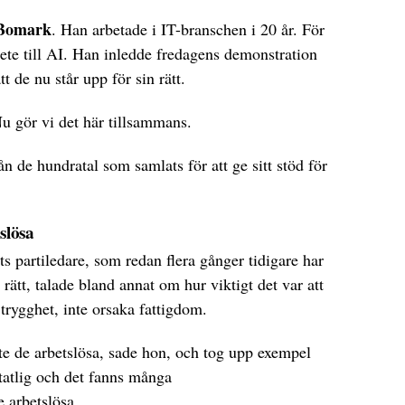
 Bomark
. Han arbetade i IT-branschen i 20 år. För
bete till AI. Han inledde fredagens demonstration
tt de nu står upp för sin rätt.
 Nu gör vi det här tillsammans.
 de hundratal som samlats för att ge sitt stöd för
.
slösa
ts partiledare, som redan flera gånger tidigare har
s rätt, talade bland annat om hur viktigt det var att
trygghet, inte orsaka fattigdom.
nte de arbetslösa, sade hon, och tog upp exempel
tatlig och det fanns många
e arbetslösa.