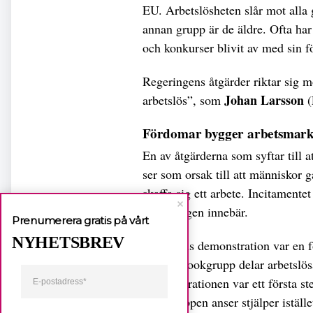
EU. Arbetslösheten slår mot alla
annan grupp är de äldre. Ofta har 
och konkurser blivit av med sin 
Regeringens åtgärder riktar sig mo
Johan Larsson
arbetslös”, som
(
Fördomar bygger arbetsmark
En av åtgärderna som syftar till a
ser som orsak till att människor gå
skaffa sig ett arbete. Incitamente
ersättningen innebär.
Prenumerera gratis på vårt
NYHETSBREV
Fredagens demonstration var en föl
en Facebookgrupp delar arbetslösa
Demonstrationen var ett första st
som gruppen anser stjälper iställe