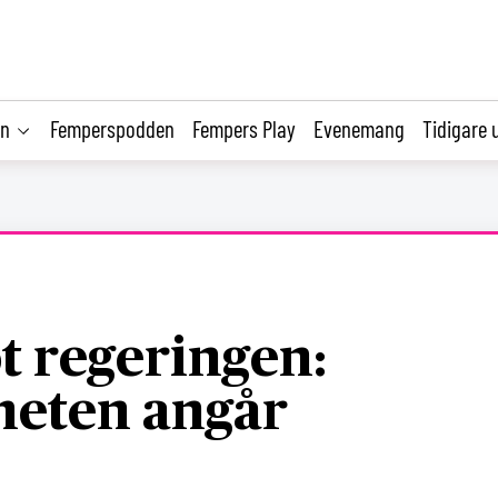
on
Femperspodden
Fempers Play
Evenemang
Tidigare 
t regeringen:
heten angår