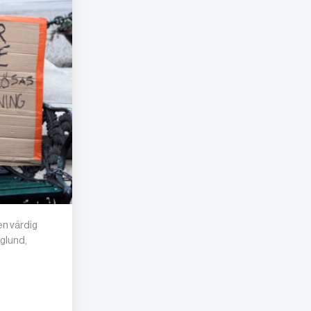
n värdig
glund,