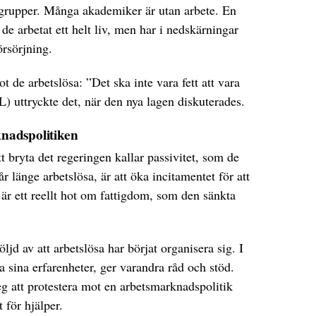
 grupper. Många akademiker är utan arbete. En
de arbetat ett helt liv, men har i nedskärningar
försörjning.
t de arbetslösa: ”Det ska inte vara fett att vara
L) uttryckte det, när den nya lagen diskuterades.
nadspolitiken
tt bryta det regeringen kallar passivitet, som de
r länge arbetslösa, är att öka incitamentet för att
t är ett reellt hot om fattigdom, som den sänkta
jd av att arbetslösa har börjat organisera sig. I
 sina erfarenheter, ger varandra råd och stöd.
eg att protestera mot en arbetsmarknadspolitik
t för hjälper.