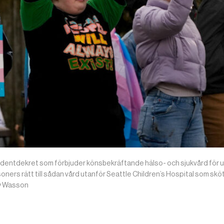
sidentdekret som förbjuder könsbekräftande hälso- och sjukvård för 
oners rätt till sådan vård utanför Seattle Children’s Hospital som skö
ey Wasson