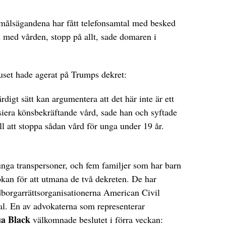
tt målsägandena har fått telefonsamtal med besked
med vården, stopp på allt, sade domaren i
.
uset hade agerat på Trumps dekret:
rdigt sätt kan argumentera att det här inte är ett
siera könsbekräftande vård, sade han och syftade
till att stoppa sådan vård för unga under 19 år.
unga transpersoner, och fem familjer som har barn
kan för att utmana de två dekreten. De har
dborgarrättsorganisationerna American Civil
l. En av advokaterna som representerar
a Black
välkomnade beslutet i förra veckan: