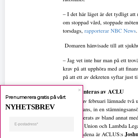
– I det här läget är det tydligt a
om stoppad vård, stoppade möten 
torsdags,
rapporterar NBC News
Domaren hänvisade till att sjukh
– Jag vet inte hur man på ett trovä
krav på att upphöra med att finan
på att ett av dekreten syftar just 
Representeras av ACLU
Prenumerera gratis på vårt
I början av februari lämnade två 
NYHETSBREV
som är trans, in en stämningsansö
representerats av bland annat me
Liberties Union och Lambda Lega
Joshu
målsägandena är ACLUS:s