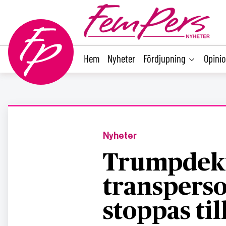
main
content
Hem
Nyheter
Fördjupning
Opini
Nyheter
Trumpdekr
transperso
stoppas till