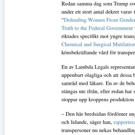
Redan samma dag som Trump svor
under ett stort antal dekret varav
“
Defending Women From Gender I
Truth to the Federal Government
riktades specifikt mot yngre tran
Chemical and Surgical Mutilatio
könsbekräftande vård för transpe
En av Lambda Legals representan
uppenbart olagliga och att dessa b
samråd med läkare. En av de beha
stängas ute ifrån, eller redan har 
stoppar upp kroppens produktio
– Den här bredsidan fördömer ung
och lidande, säger han,
rapporte
transpersoner nu nekas behandlin