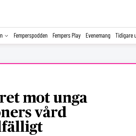
on
Femperspodden
Fempers Play
Evenemang
Tidigare 
et mot unga
ners vård
fälligt