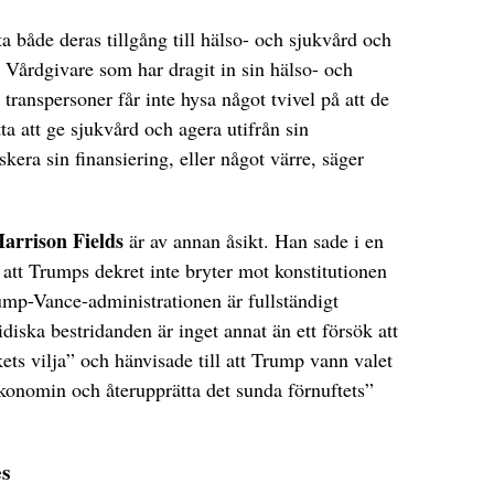
a både deras tillgång till hälso- och sjukvård och
 Vårdgivare som har dragit in sin hälso- och
 transpersoner får inte hysa något tvivel på att de
ta att ge sjukvård och agera utifrån sin
era sin finansiering, eller något värre, säger
arrison Fields
är av annan åsikt. Han sade i en
att Trumps dekret inte bryter mot konstitutionen
ump-Vance-administrationen är fullständigt
idiska bestridanden är inget annat än ett försök att
ts vilja” och hänvisade till att Trump vann valet
 ekonomin och återupprätta det sunda förnuftets”
s