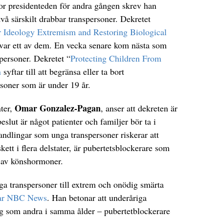
 presidenteden för andra gången skrev han
 två särskilt drabbar transpersoner. Dekretet
deology Extremism and Restoring Biological
var ett av dem. En vecka senare kom nästa som
spersoner. Dekretet “
Protecting Children From
n
syftar till att begränsa eller ta bort
rsoner som är under 19 år.
Omar Gonzalez-Pagan
ter,
, anser att dekreten är
eslut är något patienter och familjer bör ta i
ndlingar som unga transpersoner riskerar att
skett i flera delstater, är pubertetsblockerare som
n av könshormoner.
a transpersoner till extrem och onödig smärta
rar NBC News
. Han betonar att underåriga
g som andra i samma ålder – pubertetblockerare