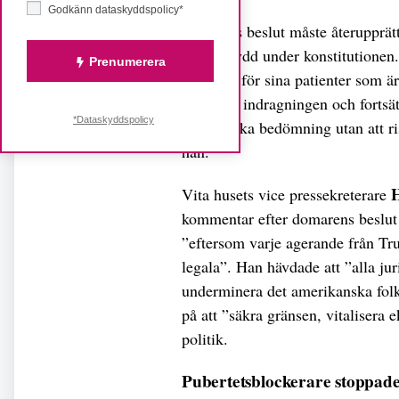
Godkänn dataskyddspolicy*
– Dagens beslut måste återupprätt
deras skydd under konstitutionen.
Prenumerera
sjukvård för sina patienter som är
kan häva indragningen och fortsät
*Dataskyddspolicy
medicinska bedömning utan att risk
han.
H
Vita husets vice pressekreterare
kommentar efter domarens beslut 
”eftersom varje agerande från Tr
legala”. Han hävdade att ”alla jur
underminera det amerikanska folke
på att ”säkra gränsen, vitalisera
politik.
Pubertetsblockerare stoppade