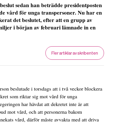
beslut sedan han beträdde presidentposten
de vård för unga transpersoner. Nu har en
ckerat det beslutet, efter att en grupp av
ljer i början av februari lämnade in en
Fler artiklar av skribenten
on beslutade i torsdags att i två veckor blockera
kret som riktar sig mot vård för unga
geringen har hävdat att dekretet inte är att
rbud mot vård, och att personerna bakom
ekats vård, därför måste avvakta med att driva