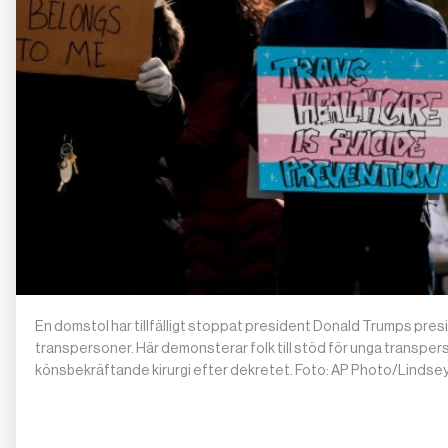
En domstol har tillfälligt stoppat president Donald Trumps pre
transpersoner. Här demonsterar folk till stöd för unga transpers
könsbekräftande kirurgi efter dekretet. Foto: AP Photo/Linds