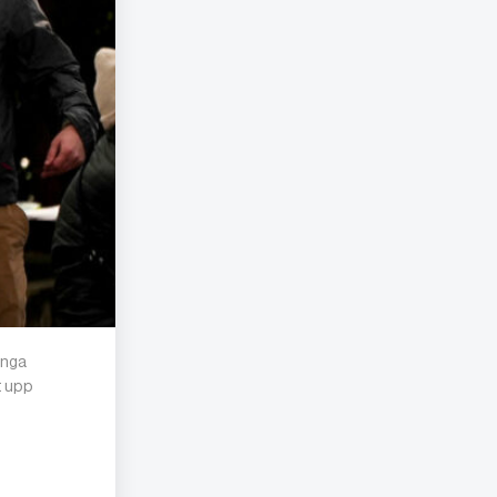
unga
t upp