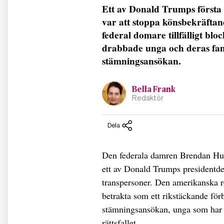
Ett av Donald Trumps första 
var att stoppa könsbekräftan
federal domare tillfälligt blo
drabbade unga och deras fami
stämningsansökan.
Bella Frank
Redaktör
Dela
Den federala damren Brendan Hurs
ett av Donald Trumps presidentde
transpersoner. Den amerikanska re
betrakta som ett rikstäckande fö
stämningsansökan, unga som har n
rättsfallet.