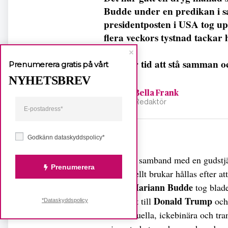
Budde under en predikan i 
presidentposten i USA tog up
flera veckors tystnad tackar 
dess.
– Det är tid att stå samman 
Prenumerera gratis på vårt
NYHETSBREV
Bella Frank
Redaktör
Dela
Godkänn dataskyddspolicy*
Det var i samband med en gudstj
Prenumerera
traditionellt brukar hållas efter a
Mariann Budde
biskop
tog blade
Donald Trump
sig direkt till
och 
*Dataskyddspolicy
homosexuella, ickebinära och tran