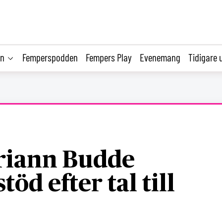
on
Femperspodden
Fempers Play
Evenemang
Tidigare 
riann Budde
töd efter tal till