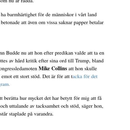
 som nu är rädda.
 ha barmhärtighet för de människor i vårt land
betonade att även om vissa saknar papper betalar
ann Budde nu att hon efter predikan valde att ta en
es av hård kritik efter sina ord till Trump, bland
Mike Collins
kongressledamoten
att hon skulle
mot ett stort stöd. Det är för att t
acka för det
gram.
att berätta hur mycket det har betytt för mig att få
r och uttalande av tacksamhet och stöd, säger hon,
står staplade på varandra.