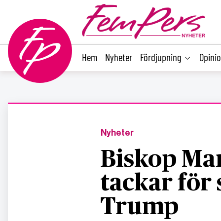
main
content
Hem
Nyheter
Fördjupning
Opini
Nyheter
Biskop Ma
tackar för s
Trump