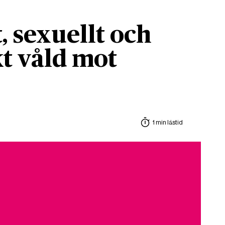
, sexuellt och
t våld mot
1 min lästid