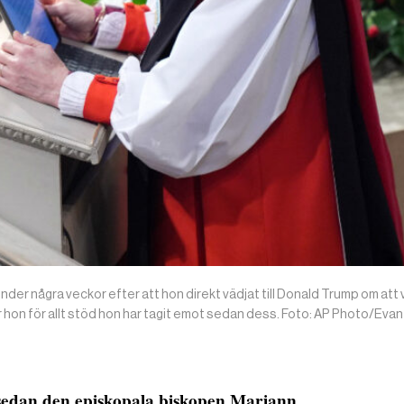
nder några veckor efter att hon direkt vädjat till Donald Trump om att 
r hon för allt stöd hon har tagit emot sedan dess. Foto: AP Photo/Evan
sedan den episkopala biskopen Mariann