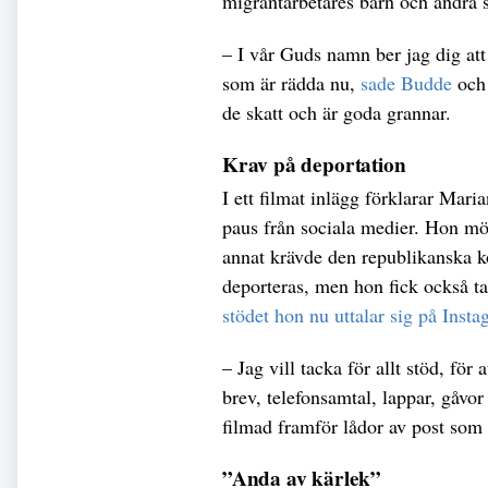
migrantarbetares barn och andra
– I vår Guds namn ber jag dig att
som är rädda nu,
sade Budde
och 
de skatt och är goda grannar.
Krav på deportation
I ett filmat inlägg förklarar Mari
paus från sociala medier. Hon mött
annat krävde den republikanska 
deporteras, men hon fick också ta e
stödet hon nu uttalar sig på Insta
– Jag vill tacka för allt stöd, för 
brev, telefonsamtal, lappar, gåvo
filmad framför lådor av post som 
”Anda av kärlek”