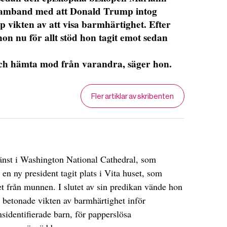
samband med att Donald Trump intog
p vikten av att visa barmhärtighet. Efter
hon nu för allt stöd hon tagit emot sedan
och hämta mod från varandra, säger hon.
Fler artiklar av skribenten
änst i Washington National Cathedral, som
tt en ny president tagit plats i Vita huset, som
t från munnen. I slutet av sin predikan vände hon
betonade vikten av barmhärtighet inför
sidentifierade barn, för papperslösa