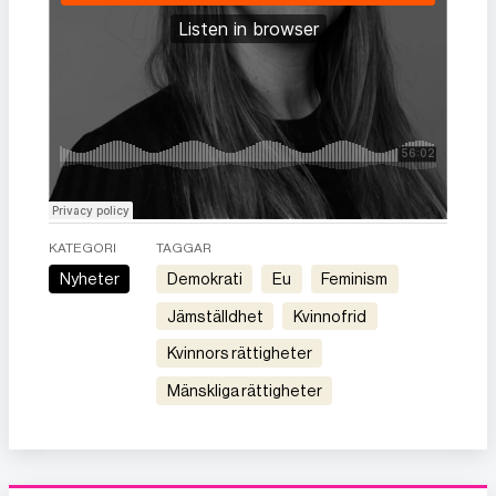
KATEGORI
TAGGAR
Nyheter
demokrati
eu
feminism
jämställdhet
kvinnofrid
kvinnors rättigheter
mänskliga rättigheter