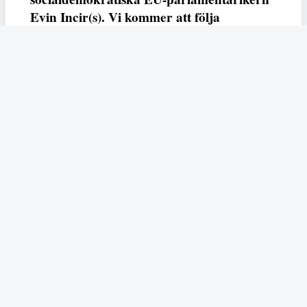
Evin Incir(s). Vi kommer att följa
samtyckets väg genom EU, men i veckans
avsnitt pratar vi med Ida Östensson som
tillsammans med Fatta-rörelsen och
framlidna feministen och juristen
Madeleine Leijonhufvud var en av de mest
pådrivande för den lagstiftning som
slutligen trädde i kraft 2018.
Vad har lagstiftningen betytt, har den gjort
skillnad och hur kommer den bemötas i
EU? Vi summerar nio år med samtycke
och blickar framåt: Vilka svårigheter
kvarstår och vilka har tillkommit?
Hör också tidningen Globals chefredaktör
Bella Frank om en unik dom i Skottland