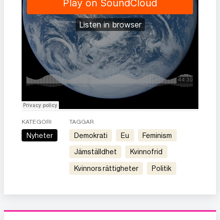
KATEGORI
TAGGAR
Nyheter
demokrati
eu
feminism
jämställdhet
kvinnofrid
kvinnors rättigheter
politik