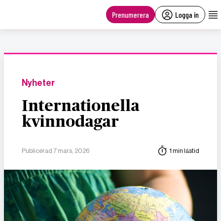
main
content
Prenumerera
Logga in
Nyheter
Internationella
kvinnodagar
Publicerad 7 mars, 2026
1 min lästid