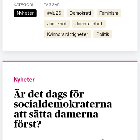
KATEGORI
TAGGAR
Nyheter
#val26
demokrati
feminism
jämlikhet
jämställdhet
kvinnors rättigheter
politik
Nyheter
Är det dags för
socialdemokraterna
att sätta damerna
först?