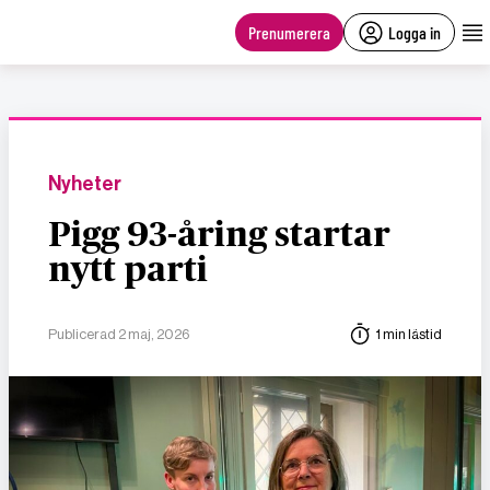
main
content
Prenumerera
Logga in
Nyheter
Pigg 93-åring startar
nytt parti
Publicerad 2 maj, 2026
1 min lästid