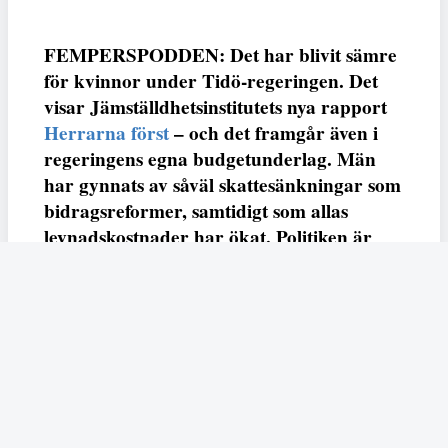
FEMPERSPODDEN: Det har blivit sämre
för kvinnor under Tidö-regeringen. Det
visar Jämställdhetsinstitutets nya rapport
Herrarna först
– och det framgår även i
regeringens egna budgetunderlag. Män
har gynnats av såväl skattesänkningar som
bidragsreformer, samtidigt som allas
levnadskostnader har ökat. Politiken är
mer könad än någonsin – är det dags för
socialdemokraterna att sätta damerna
först? Det diskuterar
Jämställdhetsinstitutets Lina Stenberg och
Fempers redaktör Anna-Klara Bratt i
årets sjunde podd.