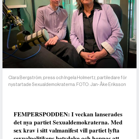
Clara Bergström, press och Ingela Holmertz, partiledare för
nystartade Sexualdemokraterna. FOTO: Jan-Åke Eriksson
FEMPERSPODDEN: I veckan lanserades
det nya partiet Sexualdemokraterna. Med
sex krav i sitt valmanifest vill partiet lyfta
sexualpolitikens betydelse och hoppas att