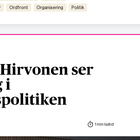
r
ordfront
organisering
politik
– Hirvonen ser
 i
politiken
1 min lästid