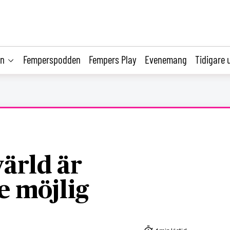
on
Femperspodden
Fempers Play
Evenemang
Tidigare 
ärld är
e möjlig