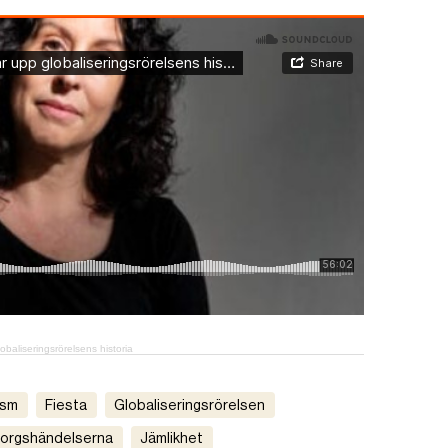
baliseringsrörelsens historia
ism
fiesta
globaliseringsrörelsen
borgshändelserna
jämlikhet