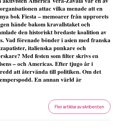
 aktivisten America Vera-Zavala var en av
organisationen attac vilka menade att en
n nya bok Fiesta – memoarer från upprorets
tligen hände bakom kravallstaket och
amlade den historiskt bredaste koalition av
s. Vad förenade bönder i asien med franska
 zapatister, italienska punkare och
rskare? Med festen som filter skrivs en
sens – och Americas. Efter tjugo år i
redd att återvända till politiken. Om det
Femperspodd. En annan värld är
Fler artiklar av skribenten