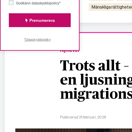
Godkänn dataskyddspolicy*
mänskliga rättighete
Prenumerera
*Dataskyddspolicy
Nyheter
Trots allt 
en ljusning
migrations
Publicerad 21 februari, 2026