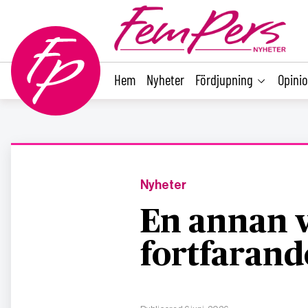
main
content
Hem
Nyheter
Fördjupning
Opini
Nyheter
En annan v
fortfarand