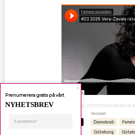
Prenumerera gratis på vårt
NYHETSBREV
Femperspodden
·
#23 2026 Vera-Zavala rätar upp glo
KATEGORI
TAGGAR
Nyheter
demokrati
femin
göteborg
göte