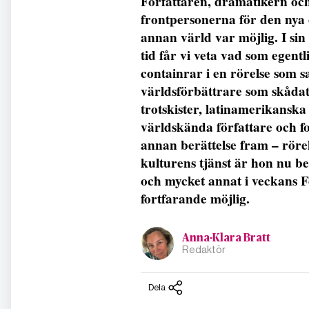
Författaren, dramatikern och
frontpersonerna för den nya 
annan värld var möjlig. I si
tid får vi veta vad som egen
containrar i en rörelse som s
världsförbättrare som skådat
trotskister, latinamerikanska
världskända författare och fo
annan berättelse fram – rörel
kulturens tjänst är hon nu be
och mycket annat i veckans 
fortfarande möjlig.
Anna-Klara Bratt
Redaktör
Dela