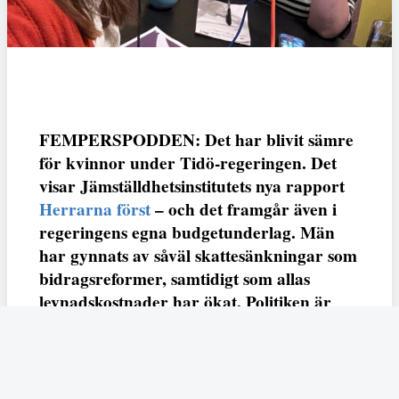
FEMPERSPODDEN: Det har blivit sämre
för kvinnor under Tidö-regeringen. Det
visar Jämställdhetsinstitutets nya rapport
Herrarna först
– och det framgår även i
regeringens egna budgetunderlag. Män
har gynnats av såväl skattesänkningar som
bidragsreformer, samtidigt som allas
levnadskostnader har ökat. Politiken är
mer könad än någonsin – är det dags för
socialdemokraterna att sätta damerna
först? Det diskuterar
Jämställdhetsinstitutets Lina Stenberg och