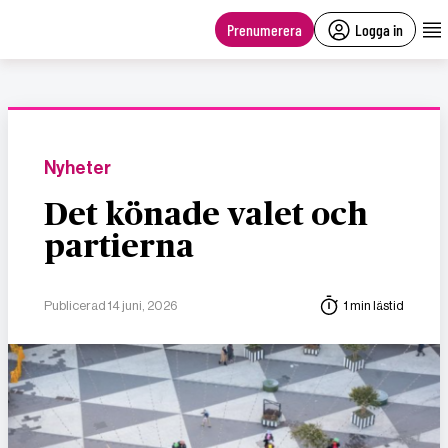
main
content
Prenumerera
Logga in
Nyheter
Det könade valet och
partierna
Publicerad 14 juni, 2026
1 min lästid