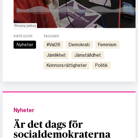
KATEGORI
TAGGAR
Nyheter
#val26
demokrati
feminism
jämlikhet
jämställdhet
kvinnors rättigheter
politik
Nyheter
Är det dags för
socialdemokraterna