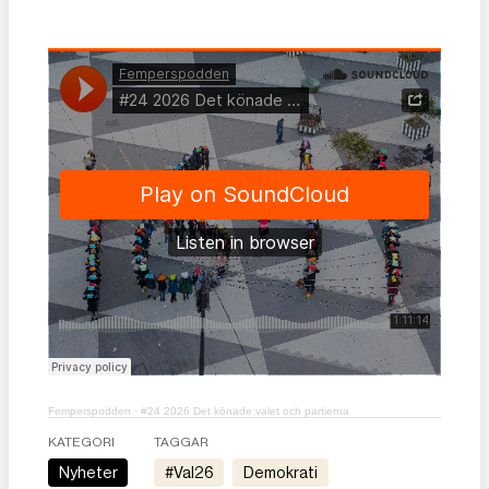
Femperspodden
·
#24 2026 Det könade valet och partierna
KATEGORI
TAGGAR
Nyheter
#val26
demokrati