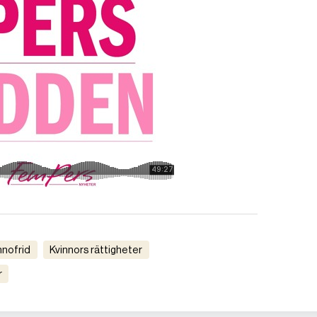
innofrid
kvinnors rättigheter
r