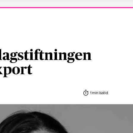
agstiftningen
xport
1 min lästid