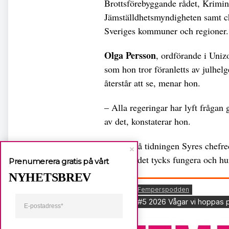
Brottsförebyggande rådet, Krimin
Jämställdhetsmyndigheten samt c
Sveriges kommuner och regioner.
Olga Persson
, ordförande i Unizo
som hon tror föranletts av julhel
återstår att se, menar hon.
– Alla regeringar har lyft frågan 
av det, konstaterar hon.
Hör också tidningen Syres chefre
mediestödet tycks fungera och hu
Prenumerera gratis på vårt
NYHETSBREV