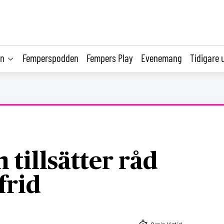
on
Femperspodden
Fempers Play
Evenemang
Tidigare 
 tillsätter råd
frid