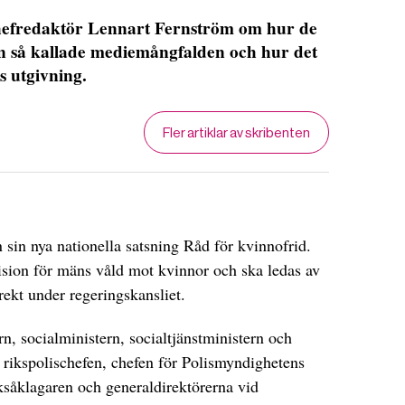
hefredaktör Lennart Fernström om hur de
n så kallade mediemångfalden och hur det
s utgivning.
Fler artiklar av skribenten
 sin nya nationella satsning Råd för kvinnofrid.
ision för mäns våld mot kvinnor och ska ledas av
irekt under regeringskansliet.
ern, socialministern, socialtjänstministern och
 rikspolischefen, chefen för Polismyndighetens
iksåklagaren och generaldirektörerna vid