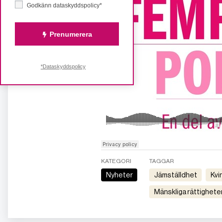
Godkänn dataskyddspolicy*
Prenumerera
*Dataskyddspolicy
KATEGORI
TAGGAR
Nyheter
jämställdhet
kv
mänskliga rättighete