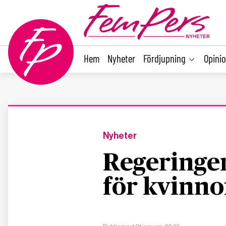
main
content
Hem
Nyheter
Fördjupning
Opini
Nyheter
Regeringen
för kvinno