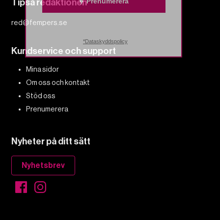
Tipsa redaktionen
Prenumerera
red@fempers.se
*Dataskyddspolicy
Kundservice och support
Mina sidor
Om oss och kontakt
Stöd oss
Prenumerera
Nyheter på ditt sätt
Nyhetsbrev