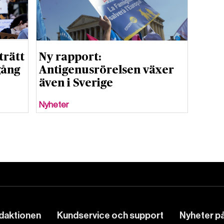
trätt
Ny rapport:
gång
Antigenusrörelsen växer
även i Sverige
Nyheter
edaktionen
Kundservice och support
Nyheter på 