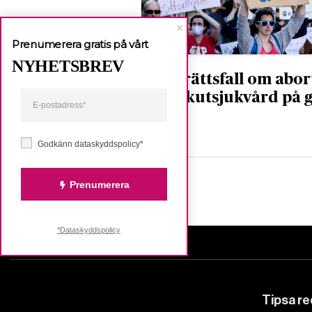
Prenumerera gratis på vårt
NYHETSBREV
USA: rättsfall om abor
och akutsjukvård på 
Nyheter
Godkänn dataskyddspolicy*
Prenumerera
*Dataskyddspolicy
Tipsa r