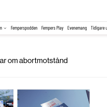
on
Femperspodden
Fempers Play
Evenemang
Tidigare 
klar om abortmotstånd