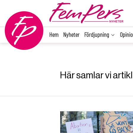
main
content
Hem
Nyheter
Fördjupning
Opini
Här samlar vi arti