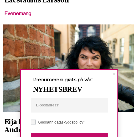
Laestadius Larsson
Evenemang
Prenumerera gratis på vårt
NYHETSBREV
Eija Hetekivi Olsson får Bengt
Godkänn dataskyddspolicy*
Anderbergpriset