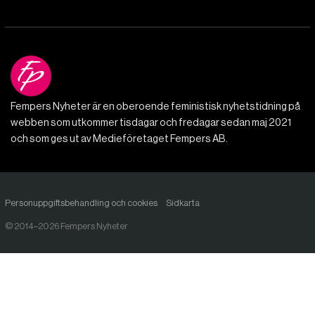
Fempers Nyheter är en oberoende feministisk nyhetstidning på
webben som utkommer tisdagar och fredagar sedan maj 2021
och som ges ut av Medieföretaget Fempers AB.
Personuppgiftsbehandling och cookies
Sidkarta
© 2014–2026 Fempers Nyheter