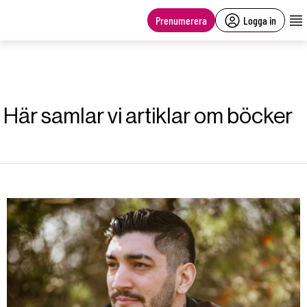
main
content
Prenumerera
Logga in
Här samlar vi artiklar om böcker