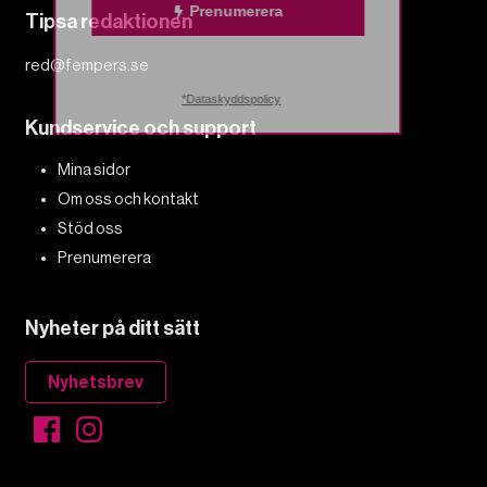
Prenumerera
Tipsa redaktionen
red@fempers.se
*Dataskyddspolicy
Kundservice och support
Mina sidor
Om oss och kontakt
Stöd oss
Prenumerera
Nyheter på ditt sätt
Nyhetsbrev