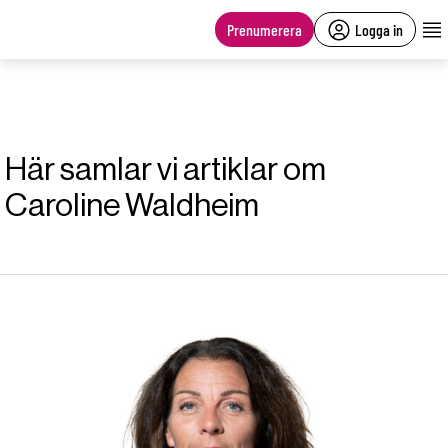
main
content
Prenumerera
Logga in
Här samlar vi artiklar om
Caroline Waldheim